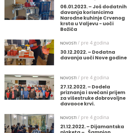
06.01.2023. – Još dodatnih
davanja korisnicima
Narodne kuhinje Crvenog
krsta u Valjevu - uoči
Božića
/ pre 4 godina
NOVOSTI
30.12.2022. – Dodatna
davanja uoči Nove godine
/ pre 4 godina
NOVOSTI
27.12.2022. – Dodela
priznanja i svečani prijem
za višestruke dobrovoljne
davaoce krvi.
/ pre 4 godina
NOVOSTI
21.12.2022. – Dijamantska
plaketa – „Šampion