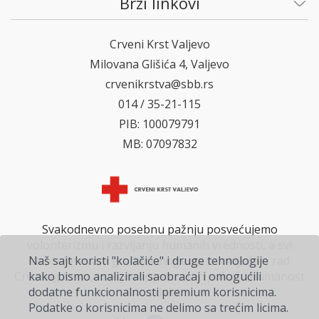
Brzi linkovi
Crveni Krst Valjevo
Milovana Glišića 4, Valjevo
crvenikrstva@sbb.rs
014 / 35-21-115
PIB: 100079791
MB: 07097832
Svakodnevno posebnu pažnju posvećujemo
volonterizmu i razvijanju humanih vrednosti, a svi
Naš sajt koristi "kolačiće" i druge tehnologije
zainteresovani građani mogu da se uključe u rad
kako bismo analizirali saobraćaj i omogućili
Crvenog krsta, i svojim doprinosom pokažu humanost
dodatne funkcionalnosti premium korisnicima.
na delu.
Podatke o korisnicima ne delimo sa trećim licima.