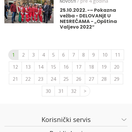
/ pre 4 godina
NOVOSTI
25.10.2022. -– Pokazna
vežba - DELOVANjE U
NESREĆAMA - „Opština
Valjevo 2022“
1
2
3
4
5
6
7
8
9
10
11
12
13
14
15
16
17
18
19
20
21
22
23
24
25
26
27
28
29
30
31
32
>
Korisnički servis