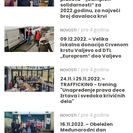
solidarnosti“ za
2022.godinu, za najveći
broj davalaca krvi
/ pre 4 godina
NOVOSTI
09.12.2022. – Velika
lokalna donacija Crvenom
krstu Valjevo od DTL
„Europrom“ doo Valjevo
/ pre 4 godina
NOVOSTI
24.11. i 25.11.2022. –
TRAFFICKING - trening
"Unapređenje prava dece
žrtava i svedoka krivičnih
dela"
/ pre 4 godina
NOVOSTI
16.11.2022. – Obeležen
Međunarodni dan