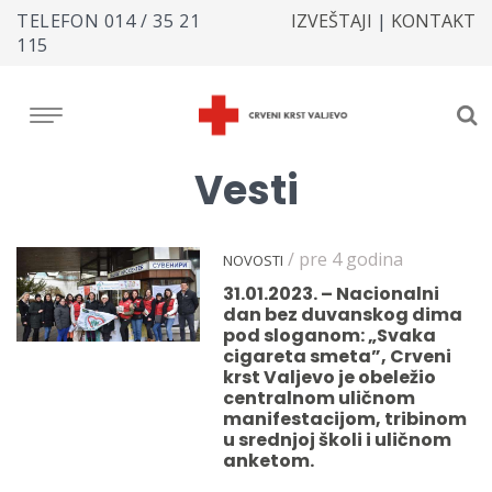
TELEFON
014 / 35 21
IZVEŠTAJI
|
KONTAKT
115
Vesti
/ pre 4 godina
NOVOSTI
31.01.2023. – Nacionalni
dan bez duvanskog dima
pod sloganom: „Svaka
cigareta smeta”, Crveni
krst Valjevo je obeležio
centralnom uličnom
manifestacijom, tribinom
u srednjoj školi i uličnom
anketom.