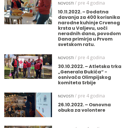
/ pre 4 godina
NOVOSTI
10.11.2022. – Dodatna
davanja za 400 korisnika
narodne kuhinje Crvenog
krsta u Valjevu, uoči
neradnih dana, povodom
Dana primirja u Prvom
svetskom ratu.
/ pre 4 godina
NOVOSTI
30.10.2022. – Atletska trka
„Generala Đukića“ -
osnivača Olimpijskog
komiteta Srbije
/ pre 4 godina
NOVOSTI
26.10.2022. – Osnovna
obuka za volontere