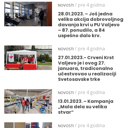
/ pre 4 godina
NOVOSTI
28.01.2023. – Još jedna
velika akcija dobrovoljnog
davanja krvi u PU Valjevo
– 87. ponudilo, a 84
uspešno dalo krv.
/ pre 4 godina
NOVOSTI
27.01.2023.- Crveni Krst
Valjevo je i ovog 27.
januara, tradiconalno
učestvovao u realizaciji
Svetosavske trke
/ pre 4 godina
NOVOSTI
13.01.2023. – Kampanja
„Mala dela su velika
stvar“
/ pre 4 godina
NOVOSTI