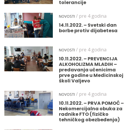
tolerancije
/ pre 4 godina
NOVOSTI
14.11.2022. – Svetski dan
borbe protiv dijabetesa
/ pre 4 godina
NOVOSTI
10.11.2022. – PREVENCIJA
ALKOHOLIZMA MLADIH –
predavanja učenicima
prve godine u Medicinskoj
školi Valjevo
/ pre 4 godina
NOVOSTI
10.11.2022. – PRVA POMOĆ –
Nekomercijalna obuka za
radnike FTO (fizičko
tehničkog obezbeđenja)