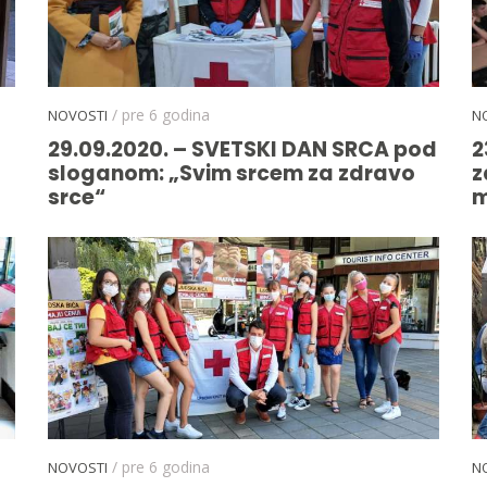
/ pre 6 godina
NOVOSTI
N
29.09.2020. – SVETSKI DAN SRCA pod
2
sloganom: „Svim srcem za zdravo
z
srce“
m
/ pre 6 godina
NOVOSTI
N