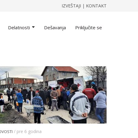
IZVEŠTAJI
|
KONTAKT
Delatnosti
Dešavanja
Priključite se
/ pre 6 godina
OVOSTI