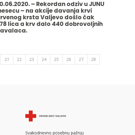
0.06.2020. – Rekordan odziv u JUNU
esecu – na akcije davanja krvi
rvenog krsta Valjevo došlo čak
78 lica a krv dalo 440 dobrovoljnih
avalaca.
21
22
23
24
25
26
27
28
Svakodnevno posebnu pažnju