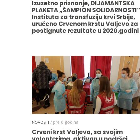
Izuzetno priznanje, DIJAMANTSKA
PLAKETA „ŠAMPION SOLIDARNOSTI“
Instituta za transfuziju krvi Srbije,
uručeno Crvenom krstu Valjevo za
postignute rezultate u 2020.godini
/ pre 6 godina
NOVOSTI
Crveni krst Valjevo, sa svojim
volonterima, aktivan u podršci