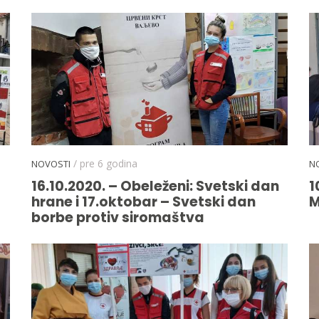
/ pre 6 godina
NOVOSTI
N
16.10.2020. – Obeleženi: Svetski dan
1
hrane i 17.oktobar – Svetski dan
M
borbe protiv siromaštva