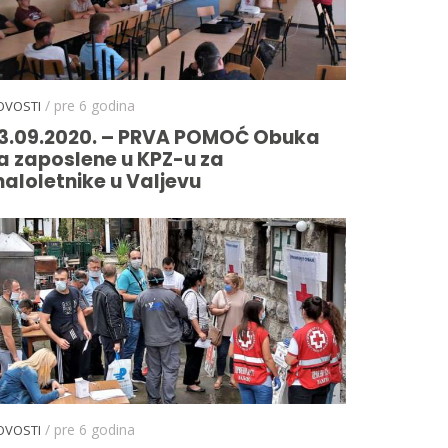
/ pre 6 godina
OVOSTI
3.09.2020. – PRVA POMOĆ Obuka
a zaposlene u KPZ-u za
aloletnike u Valjevu
/ pre 6 godina
OVOSTI