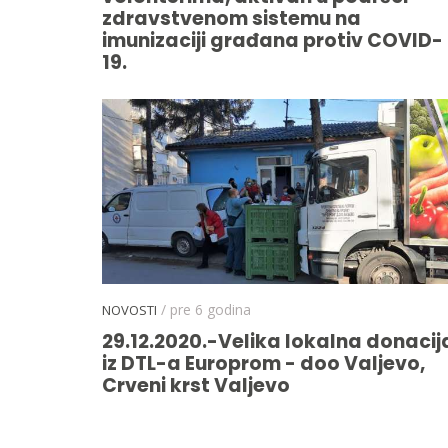
zdravstvenom sistemu na
imunizaciji građana protiv COVID-
19.
/ pre 6 godina
NOVOSTI
29.12.2020.-Velika lokalna donacij
iz DTL-a Europrom - doo Valjevo,
Crveni krst Valjevo