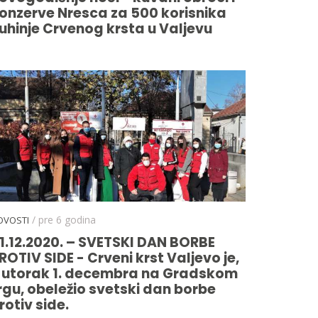
onzerve Nresca za 500 korisnika
uhinje Crvenog krsta u Valjevu
/ pre 6 godina
OVOSTI
1.12.2020. – SVETSKI DAN BORBE
ROTIV SIDE - Crveni krst Valjevo je,
 utorak 1. decembra na Gradskom
rgu, obeležio svetski dan borbe
rotiv side.