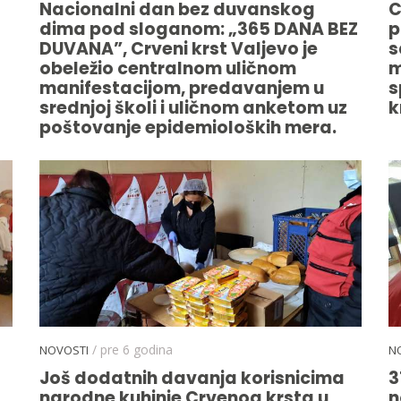
Nacionalni dan bez duvanskog
C
dima pod sloganom: „365 DANA BEZ
p
DUVANA”, Crveni krst Valjevo je
s
obeležio centralnom uličnom
m
manifestacijom, predavanjem u
s
srednjoj školi i uličnom anketom uz
k
poštovanje epidemioloških mera.
/ pre 6 godina
NOVOSTI
N
Još dodatnih davanja korisnicima
3
narodne kuhinje Crvenog krsta u
n