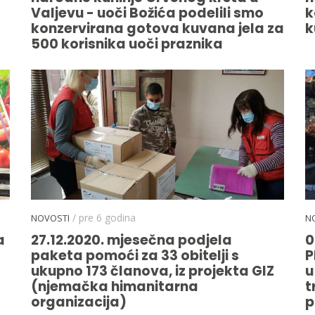
Valjevu - uoči Božića podelili smo
k
konzervirana gotova kuvana jela za
k
500 korisnika uoči praznika
/ pre 6 godina
NOVOSTI
N
a
27.12.2020. mjesečna podjela
0
paketa pomoći za 33 obitelji s
P
ukupno 173 članova, iz projekta GIZ
u
(njemačka himanitarna
t
organizacija)
p