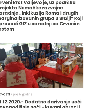
rveni krst Valjevo je, uz podršku
rojekta Nemačke razvojne
aradnje „Inklkuzija Roma i drugih
arginalizovanih grupa u Srbiji“ koji
provodi GIZ u saradnji sa Crvenim
rstom
/ pre 6 godina
OVOSTI
1.12.2020.- Dodatno darivanje uoči
ovogodišnje noći - kuvani obroci i