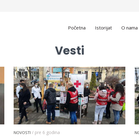
Početna
Istorijat
O nama
Vesti
/ pre 6 godina
NOVOSTI
N