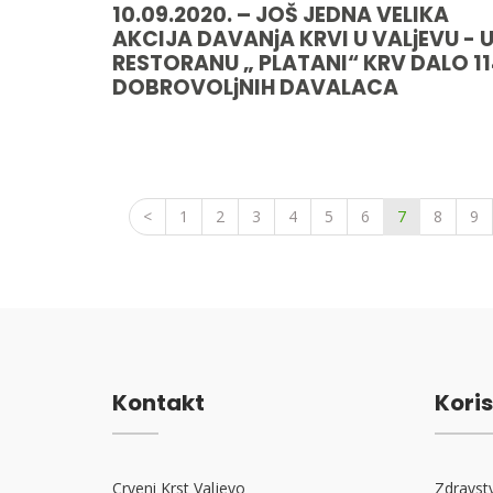
10.09.2020. – JOŠ JEDNA VELIKA
AKCIJA DAVANjA KRVI U VALjEVU - 
RESTORANU „ PLATANI“ KRV DALO 1
DOBROVOLjNIH DAVALACA
<
1
2
3
4
5
6
7
8
9
Kontakt
Koris
Crveni Krst Valjevo
Zdravst