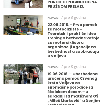
PORODICI POGINULOG NA
PRUŽNOM PRELAZU
/ pre 8 godina
NOVOSTI
22.06.2018. – Prva pomoć
za motocikliste –
Teoretski i praktični deo
treninga bezbedne vožnje
za motorcikliste u
organizaciji Agencije za
bezbednost u saobraćaju
u Valjevu
/ pre 8 godina
NOVOSTI
19.06.2018. – Obezbeđena i
uručena pomoć Crvenog
krsta Valjevo za
siromašne porodice sa
školskom decom – u
saradnji sa matičnom OŠ
„Miloš Marković“ u Donjim