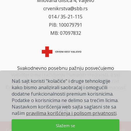
Milovana Glišića 4, Valjevo
crvenikrstva@sbb.rs
014 / 35-21-115
PIB: 100079791
MB: 07097832
Svakodnevno posebnu pažnju posvećujemo
volonterizmu i razvijanju humanih vrednosti, a svi
zainteresovani građani mogu da se uključe u rad
Naš sajt koristi "kolačiće" i druge tehnologije
Crvenog krsta, i svojim doprinosom pokažu humanost
kako bismo analizirali saobraćaj i omogućili
na delu.
dodatne funkcionalnosti premium korisnicima.
Podatke o korisnicima ne delimo sa trećim licima.
Nastavkom korišćenja web sajta saglasni ste sa
našim
pravilima korišćenja i polisom privatnosti
.
Slažem se
Crveni Krst Valjevo ©. Sva prava zadržana 2026
Explicit