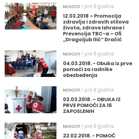
/ pre 8 godina
NOVOSTI
12.03.2018 – Promocija
zdravlja i zdravih stilova
života, zdrave ishrane i
Prevencija TBC-a – OŠ
„Dragoljub Ilić“ Dračić
/ pre 8 godina
NOVOSTI
04.03.2018. - Obuka iz prve
pomoći za radnike
obezbeđenja
/ pre 8 godina
NOVOSTI
02.03.2018. – OBUKA IZ
PRVE POMOĆI ZA 16
ZAPOSLENIH
/ pre 8 godina
NOVOSTI
22.02.2018. - POMOĆ