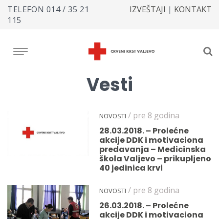
TELEFON
014 / 35 21
IZVEŠTAJI
|
KONTAKT
115
Vesti
/ pre 8 godina
NOVOSTI
28.03.2018. – Prolećne
akcije DDK i motivaciona
predavanja – Medicinska
škola Valjevo – prikupljeno
40 jedinica krvi
/ pre 8 godina
NOVOSTI
26.03.2018. – Prolećne
akcije DDK i motivaciona