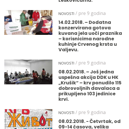
Leskovicama.
/ pre 9 godina
NOVOSTI
14.02.2018. – Dodatna
konzervirana gotova
kuvana jela uoči praznika
– korisnicima narodne
kuhinje Crvenog krsta u
Valjevu.
/ pre 9 godina
NOVOSTI
08.02.2018. – Još jedna
uspešna akcija DDK u HK
„Krušik“ – krv ponudilo 115
dobrovoljnih davalaca a
prikupljeno 103 jedinice
krvi.
/ pre 9 godina
NOVOSTI
08.02.2018. - Četvrtak, od
09-14 časova, velika