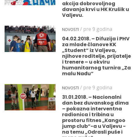
akcija dobrovoljnog
davanja krvi u HK Krušik u
Valjevu.
/ pre 9 godina
NOVOSTI
04.02.2018. – Difuzija i PHV
za mlade članove KK
„Student“ iz Valjeva,
njihove roditelje, prijatelje
i trenere – u okviru
humanitarnog turnira „Za
malu Nađu“
/ pre 9 godina
NOVOSTI
31.01.2018. – Nacionalni
dan bez duvanskog dima
– pokazna interventna
radionica i tribina u
prostoru fitnes „Kangoo
jump club“-a u Valjevu -
na temu „Odrasli puše i