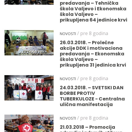
predavanja – Tehnička
škola Valjevo i Ekonomska
škola Valjevo –
prikupljena 64 jedinice krvi
/ pre 8 godina
NOVOSTI
26.03.2018. – Prolećne
akcije DDK i motivaciona
predavanja – Ekonomska
škola Valjevo –
prikupljena 31 jedinica krvi
/ pre 8 godina
NOVOSTI
24.03.2018. – SVETSKI DAN
BORBE PROTIV
TUBERKULOZE - Centralna
ulična manifestacija
/ pre 8 godina
NOVOSTI
21.03.2018 – Promocija