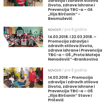
zdravlja i zdravih stilova
života, zdrave ishrane i
Prevencija TBC-a – Oš
„Ilija Birčanin“ -
Beomužević
/ pre 8 godina
NOVOSTI
14.03.2018. i 22.03.2018. –
Promocija zdravlja i
zdravih stilova života,
zdrave ishrane i Prevencija
TBC-a – OŠ „Prota Mateja
Nenadović“-Brankovina
/ pre 8 godina
NOVOSTI
14.03.2018 – Promocija
zdravlja i zdravih stilova
života, zdrave ishrane i
Prevencija TBC-a – OŠ
„Ilija Birčanin“ Stave i
Pričević