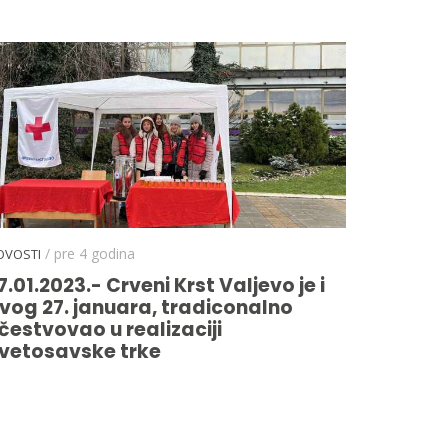
/ pre 4 godina
OVOSTI
7.01.2023.- Crveni Krst Valjevo je i
vog 27. januara, tradiconalno
čestvovao u realizaciji
vetosavske trke