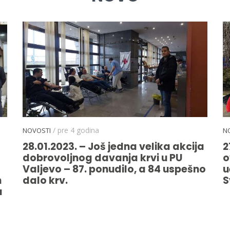
/ pre 4 godina
NOVOSTI
N
28.01.2023. – Još jedna velika akcija
2
dobrovoljnog davanja krvi u PU
o
Valjevo – 87. ponudilo, a 84 uspešno
u
m
dalo krv.
S
u