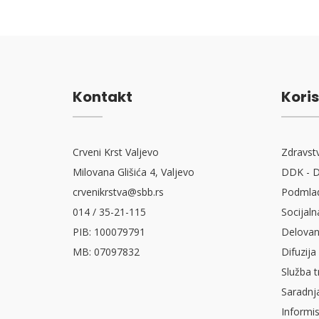
Kontakt
Koris
Crveni Krst Valjevo
Zdravst
Milovana Glišića 4, Valjevo
DDK - D
crvenikrstva@sbb.rs
Podmlad
014 / 35-21-115
Socijaln
PIB: 100079791
Delovan
MB: 07097832
Difuzija
Služba t
Saradnj
Informi