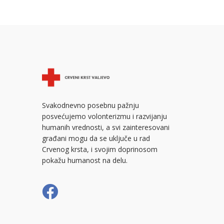
Svakodnevno posebnu pažnju
posvećujemo volonterizmu i razvijanju
humanih vrednosti, a svi zainteresovani
građani mogu da se uključe u rad
Crvenog krsta, i svojim doprinosom
pokažu humanost na delu.