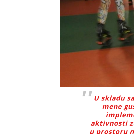
U skladu s
mene guš
impleme
aktivnosti 
u prostoru n