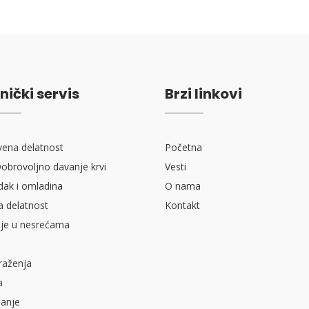
nički servis
Brzi linkovi
vena delatnost
Početna
obrovoljno davanje krvi
Vesti
ak i omladina
O nama
a delatnost
Kontakt
je u nesrećama
raženja
a
sanje