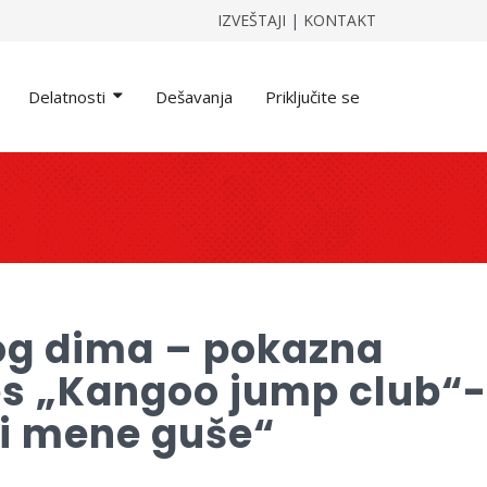
IZVEŠTAJI
|
KONTAKT
Delatnosti
Dešavanja
Priključite se
kog dima – pokazna
nes „Kangoo jump club“-
 i mene guše“