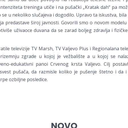
 intenziteta treninga utiče i na pušački „Kratak dah“ pa mož
 se u nekoliko slučajeva i dogodilo. Upravo ta iskustva, bil
ja predastave široj javnosti. Govorili smo o novom modelu 
tiviše uživaoce duvana da se zarad boljeg zdravlja i fizičk
atile televizije TV Marsh, TV Valjevo Plus i Regionalana tel
rizemnju zgrade u kojoj je vežbalište a u kojoj se nalaz
tveno-edukativni panoi Crvenog krsta Valjevo. Cilj posta
vest pušača, da razmisle koliko je pušenje štetno i da i 
rpe ozbiljne posledice.
NOVO