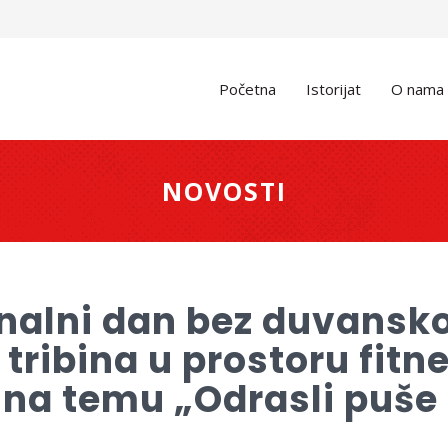
Početna
Istorijat
O nama
NOVOSTI
ionalni dan bez duvans
 tribina u prostoru fit
- na temu „Odrasli puše