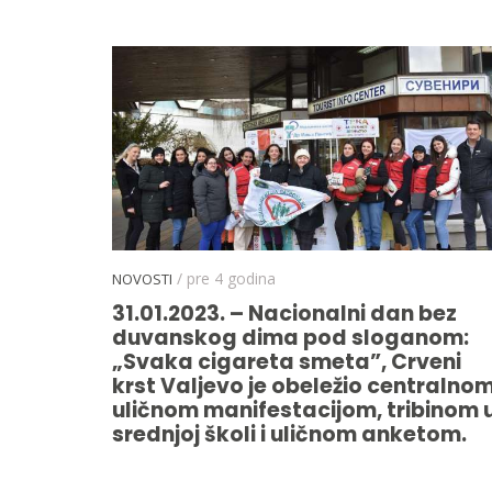
/ pre 4 godina
NOVOSTI
31.01.2023. – Nacionalni dan bez
duvanskog dima pod sloganom:
„Svaka cigareta smeta”, Crveni
krst Valjevo je obeležio centralno
uličnom manifestacijom, tribinom 
srednjoj školi i uličnom anketom.