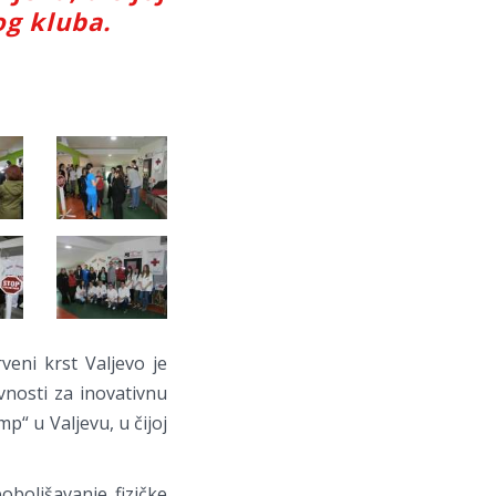
og kluba.
eni krst Valjevo je
vnosti za inovativnu
“ u Valjevu, u čijoj
oboljšavanje fizičke