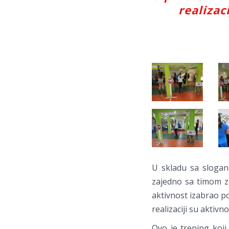
realizac
U skladu sa slogan
zajedno sa timom za
aktivnost izabrao p
realizaciji su aktivn
Ovo je trening koji