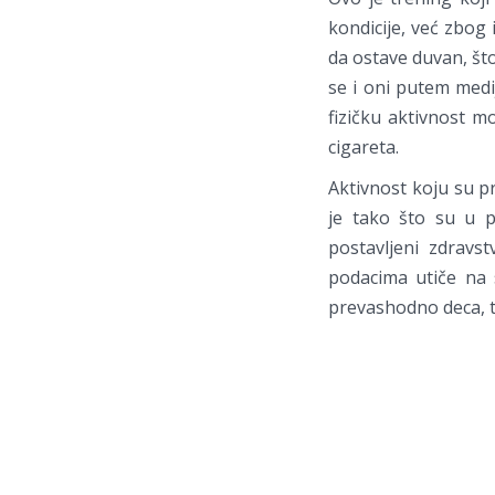
kondicije, već zbog
da ostave duvan, što
se i oni putem medi
fizičku aktivnost mo
cigareta.
Aktivnost koju su pr
je tako što su u p
postavljeni zdravs
podacima utiče na s
prevashodno deca, t