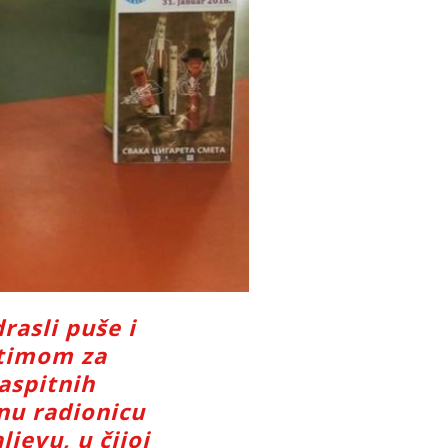
asli puše i
 timom za
aspitnih
nu radionicu
jevu, u čijoj