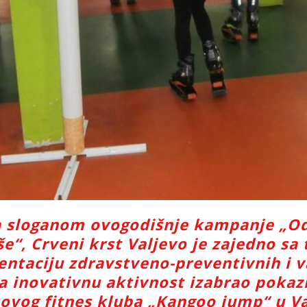
a sloganom ovogodišnje kampanje „Odr
e“, Crveni krst Valjevo je zajedno sa
ntaciju zdravstveno-preventivnih i v
za inovativnu aktivnost izabrao pokaz
ovog fitnes kluba „Kangoo jump“ u Val