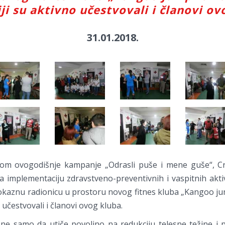
iji su aktivno učestvovali i članovi ov
31.01.2018.
om ovogodišnje kampanje „Odrasli puše i mene guše“, Crv
 implementaciju zdravstveno-preventivnih i vaspitnih akti
okaznu radionicu u prostoru novog fitnes kluba „Kangoo jump
o učestvovali i članovi ovog kluba.
 ne samo da utiče povoljno na redukciju telesne težine i p