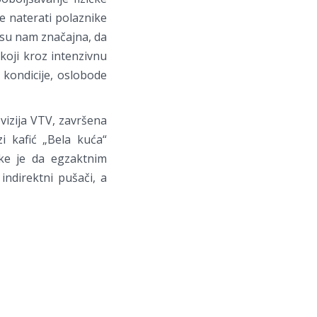
e naterati polaznike
a su nam značajna, da
koji kroz intenzivnu
e kondicije, oslobode
evizija VTV, završena
i kafić „Bela kuća“
vke je da egzaktnim
indirektni pušači, a