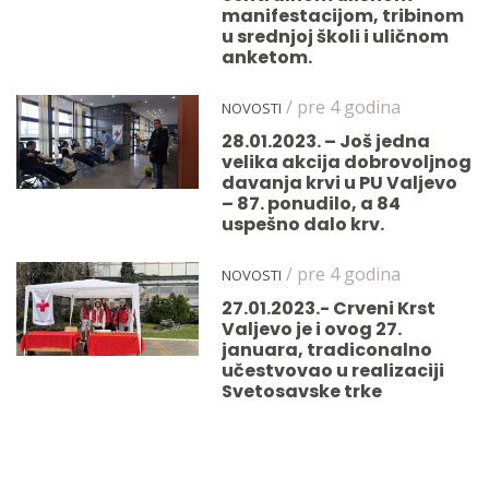
manifestacijom, tribinom
u srednjoj školi i uličnom
anketom.
/ pre 4 godina
NOVOSTI
28.01.2023. – Još jedna
velika akcija dobrovoljnog
davanja krvi u PU Valjevo
– 87. ponudilo, a 84
uspešno dalo krv.
/ pre 4 godina
NOVOSTI
27.01.2023.- Crveni Krst
Valjevo je i ovog 27.
januara, tradiconalno
učestvovao u realizaciji
Svetosavske trke