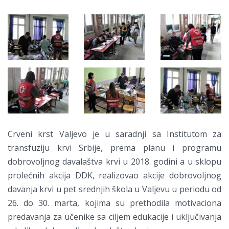
Crveni krst Valjevo je u saradnji sa Institutom za
transfuziju krvi Srbije, prema planu i programu
dobrovoljnog davalaštva krvi u 2018. godini a u sklopu
prolećnih akcija DDK, realizovao akcije dobrovoljnog
davanja krvi u pet srednjih škola u Valjevu u periodu od
26. do 30. marta, kojima su prethodila motivaciona
predavanja za učenike sa ciljem edukacije i uključivanja