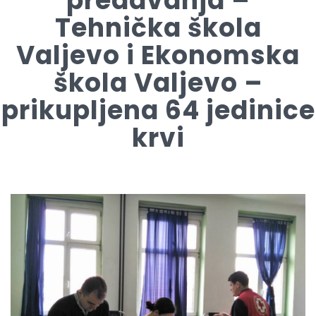
predavanja –
Tehnička škola
Valjevo i Ekonomska
škola Valjevo –
prikupljena 64 jedinice
krvi