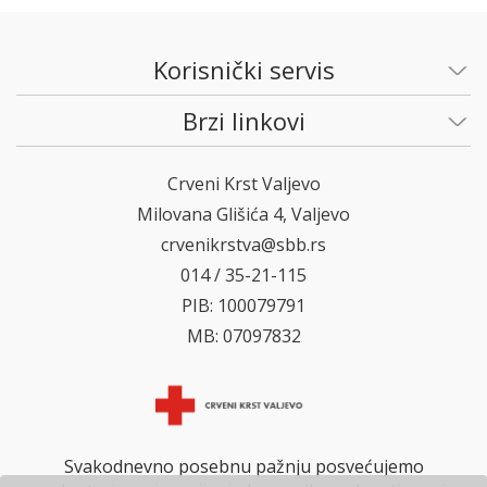
Korisnički servis
Brzi linkovi
Crveni Krst Valjevo
Milovana Glišića 4, Valjevo
crvenikrstva@sbb.rs
014 / 35-21-115
PIB: 100079791
MB: 07097832
Svakodnevno posebnu pažnju posvećujemo