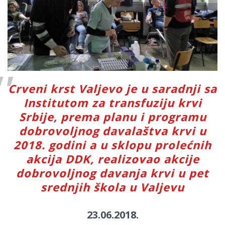
Crveni krst Valjevo je u saradnji sa
Institutom za transfuziju krvi
Srbije, prema planu i programu
dobrovoljnog davalaštva krvi u
2018. godini a u sklopu prolećnih
akcija DDK, realizovao akcije
dobrovoljnog davanja krvi u pet
srednjih škola u Valjevu
23.06.2018.