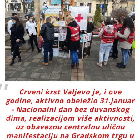
Crveni krst Valjevo je, i ove
godine, aktivno obeležio 31.januar
- Nacionalni dan bez duvanskog
dima, realizacijom više aktivnosti,
uz obaveznu centralnu uličnu
manifestaciju na Gradskom trgu u