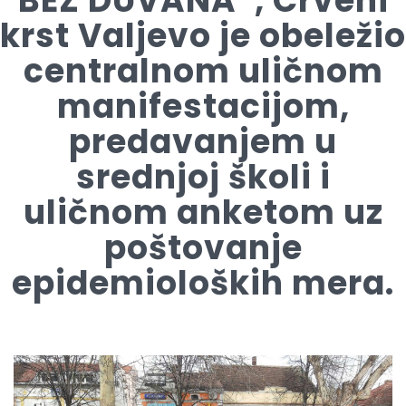
BEZ DUVANA”, Crveni
krst Valjevo je obeležio
centralnom uličnom
manifestacijom,
predavanjem u
srednjoj školi i
uličnom anketom uz
poštovanje
epidemioloških mera.