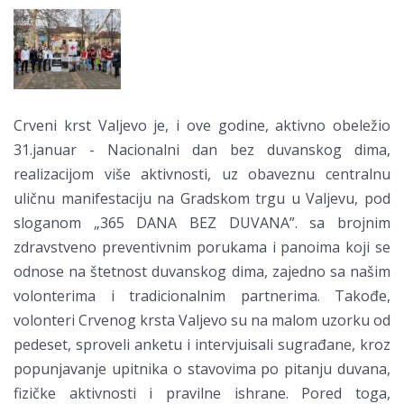
Crveni krst Valjevo je, i ove godine, aktivno obeležio
31.januar - Nacionalni dan bez duvanskog dima,
realizacijom više aktivnosti, uz obaveznu centralnu
uličnu manifestaciju na Gradskom trgu u Valjevu, pod
sloganom „365 DANA BEZ DUVANA”. sa brojnim
zdravstveno preventivnim porukama i panoima koji se
odnose na štetnost duvanskog dima, zajedno sa našim
volonterima i tradicionalnim partnerima. Takođe,
volonteri Crvenog krsta Valjevo su na malom uzorku od
pedeset, sproveli anketu i intervjuisali sugrađane, kroz
popunjavanje upitnika o stavovima po pitanju duvana,
fizičke aktivnosti i pravilne ishrane. Pored toga,