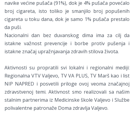
navike većine pušača (91%), dok je 4% pušača povećalo
broj cigareta, isto toliko je smanjilo broj popušenih
cigareta u toku dana, dok je samo 1% pušača prestalo
da puši.
Nacionalni dan bez duvanskog dima ima za cilj da
istakne važnost prevencije i borbe protiv pušenja i
istakne značaj upražnjavanja zdravih stilova života.
Aktivnosti su propratili svi lokalni i regionalni mediji:
Regionalna VTV Valjevo, TV VA PLUS, TV Marš kao i list
NIP NAPRED i posvetili priloge ovoj veoma značajnoj
zdravstvenoj temi. Aktivnost smo realizovali sa našim
stalnim partnerima iz Medicinske škole Valjevo i Službe
polivalentne patronaže Doma zdravlja Valjevo.