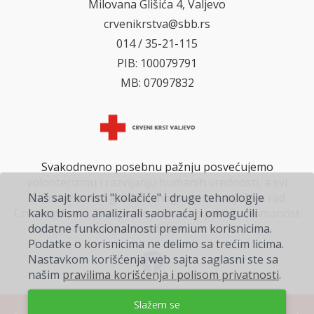
Milovana Glišića 4, Valjevo
crvenikrstva@sbb.rs
014 / 35-21-115
PIB: 100079791
MB: 07097832
Svakodnevno posebnu pažnju posvećujemo
volonterizmu i razvijanju humanih vrednosti, a svi
Naš sajt koristi "kolačiće" i druge tehnologije
zainteresovani građani mogu da se uključe u rad
kako bismo analizirali saobraćaj i omogućili
Crvenog krsta, i svojim doprinosom pokažu humanost
dodatne funkcionalnosti premium korisnicima.
na delu.
Podatke o korisnicima ne delimo sa trećim licima.
Nastavkom korišćenja web sajta saglasni ste sa
našim
pravilima korišćenja i polisom privatnosti
.
Slažem se