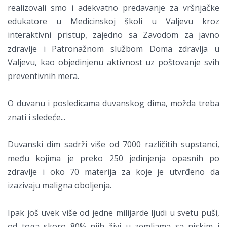
realizovali smo i adekvatno predavanje za vršnjačke
edukatore u Medicinskoj školi u Valjevu kroz
interaktivni pristup, zajedno sa Zavodom za javno
zdravlje i Patronažnom službom Doma zdravlja u
Valjevu, kao objedinjenu aktivnost uz poštovanje svih
preventivnih mera.
O duvanu i posledicama duvanskog dima, možda treba
znati i sledeće...
Duvanski dim sadrži više od 7000 različitih supstanci,
među kojima je preko 250 jedinjenja opasnih po
zdravlje i oko 70 materija za koje je utvrđeno da
izazivaju maligna oboljenja.
Ipak još uvek više od jedne milijarde ljudi u svetu puši,
od toga skoro 80% njih živi u zemljama sa niskim i