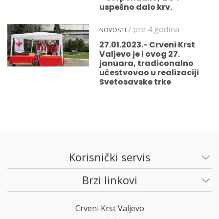
uspešno dalo krv.
/ pre 4 godina
NOVOSTI
27.01.2023.- Crveni Krst
Valjevo je i ovog 27.
januara, tradiconalno
učestvovao u realizaciji
Svetosavske trke
Korisnički servis
Brzi linkovi
Crveni Krst Valjevo