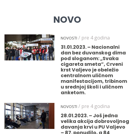
NOVO
/ pre 4 godina
NOVOSTI
31.01.2023. – Nacionalni
dan bez duvanskog dima
pod sloganom: „Svaka
cigareta smeta”, Crveni
krst Valjevo je obeležio
centralnom uličnom
manifestacijom, tribinom
u srednjoj školi i uličnom
anketom.
/ pre 4 godina
NOVOSTI
28.01.2023. – Još jedna
velika akcija dobrovoljnog
davanja krvi u PU Valjevo
– 87. ponudilo, a 84