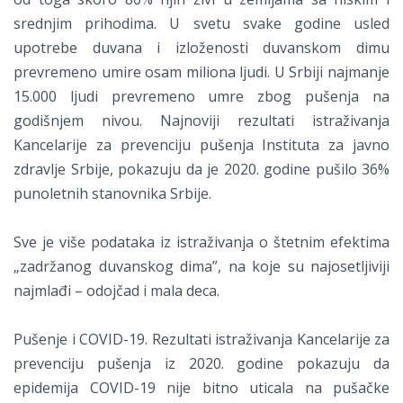
srednjim prihodima. U svetu svake godine usled
upotrebe duvana i izloženosti duvanskom dimu
prevremeno umire osam miliona ljudi. U Srbiji najmanje
15.000 ljudi prevremeno umre zbog pušenja na
godišnjem nivou. Najnoviji rezultati istraživanja
Kancelarije za prevenciju pušenja Instituta za javno
zdravlje Srbije, pokazuju da je 2020. godine pušilo 36%
punoletnih stanovnika Srbije.
Sve je više podataka iz istraživanja o štetnim efektima
„zadržanog duvanskog dima”, na koje su najosetljiviji
najmlađi – odojčad i mala deca.
Pušenje i COVID-19. Rezultati istraživanja Kancelarije za
prevenciju pušenja iz 2020. godine pokazuju da
epidemija COVID-19 nije bitno uticala na pušačke