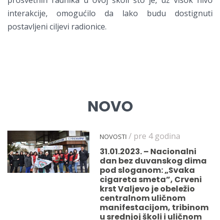
interakcije, omogućilo da lako budu dostignuti
postavljeni ciljevi radionice.
NOVO
/ pre 4 godina
NOVOSTI
31.01.2023. – Nacionalni
dan bez duvanskog dima
pod sloganom: „Svaka
cigareta smeta”, Crveni
krst Valjevo je obeležio
centralnom uličnom
manifestacijom, tribinom
u srednjoj školi i uličnom