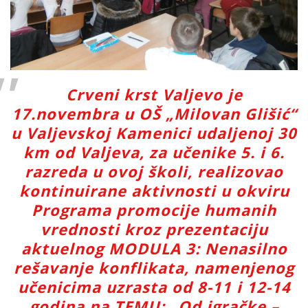
Crveni krst Valjevo je
17.novembra u OŠ „Milovan Glišić“
u Valjevskoj Kamenici udaljenoj 30
km od Valjeva, za učenike 5. i 6.
razreda u ovoj školi, realizovao
kontinuirane aktivnosti u okviru
Programa promocije humanih
vrednosti kroz prezentaciju
aktuelnog MODULA 3: Nenasilno
rešavanje konflikata, namenjenog
učenicima uzrasta od 8-11 i 12-14
godina na TEMU: „Od igračke –