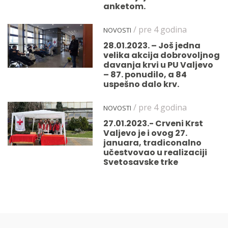
anketom.
/ pre 4 godina
NOVOSTI
28.01.2023. – Još jedna
velika akcija dobrovoljnog
davanja krvi u PU Valjevo
– 87. ponudilo, a 84
uspešno dalo krv.
/ pre 4 godina
NOVOSTI
27.01.2023.- Crveni Krst
Valjevo je i ovog 27.
januara, tradiconalno
učestvovao u realizaciji
Svetosavske trke