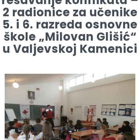
rešavanje konflikata –
2 radionice za učenike
5. i 6. razreda osnovne
škole „Milovan Glišić“
u Valjevskoj Kamenici