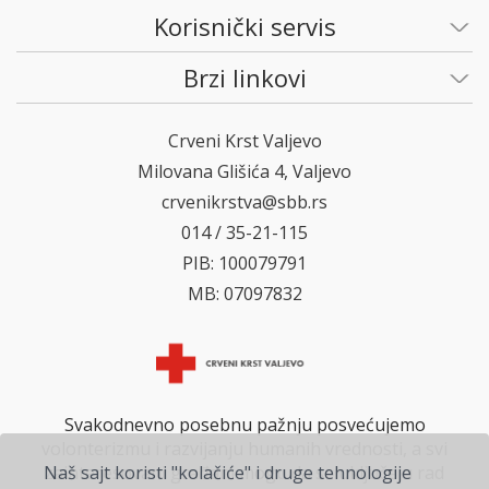
Korisnički servis
Brzi linkovi
Crveni Krst Valjevo
Milovana Glišića 4, Valjevo
crvenikrstva@sbb.rs
014 / 35-21-115
PIB: 100079791
MB: 07097832
Svakodnevno posebnu pažnju posvećujemo
volonterizmu i razvijanju humanih vrednosti, a svi
zainteresovani građani mogu da se uključe u rad
Naš sajt koristi "kolačiće" i druge tehnologije