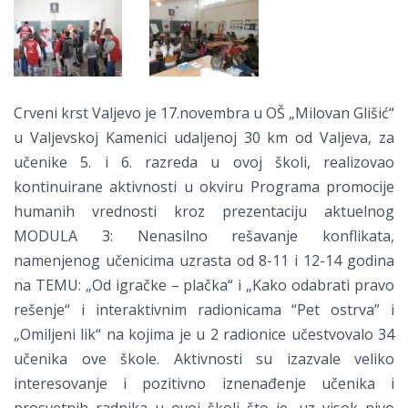
Crveni krst Valjevo je 17.novembra u OŠ „Milovan Glišić“
u Valjevskoj Kamenici udaljenoj 30 km od Valjeva, za
učenike 5. i 6. razreda u ovoj školi, realizovao
kontinuirane aktivnosti u okviru Programa promocije
humanih vrednosti kroz prezentaciju aktuelnog
MODULA 3: Nenasilno rešavanje konflikata,
namenjenog učenicima uzrasta od 8-11 i 12-14 godina
na TEMU: „Od igračke – plačka“ i „Kako odabrati pravo
rešenje“ i interaktivnim radionicama “Pet ostrva” i
„Omiljeni lik“ na kojima je u 2 radionice učestvovalo 34
učenika ove škole. Aktivnosti su izazvale veliko
interesovanje i pozitivno iznenađenje učenika i
prosvetnih radnika u ovoj školi što je, uz visok nivo