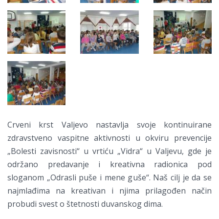
Crveni krst Valjevo nastavlja svoje kontinuirane
zdravstveno vaspitne aktivnosti u okviru prevencije
„Bolesti zavisnosti“ u vrtiću „Vidra“ u Valjevu, gde je
održano predavanje i kreativna radionica pod
sloganom „Odrasli puše i mene guše“. Naš cilj je da se
najmlađima na kreativan i njima prilagođen način
probudi svest o štetnosti duvanskog dima.