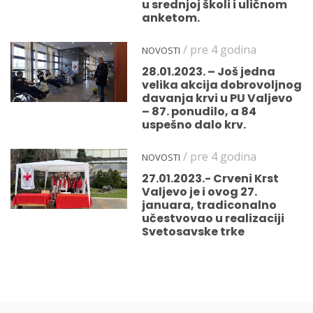
u srednjoj školi i uličnom
anketom.
/ pre 4 godina
NOVOSTI
28.01.2023. – Još jedna
velika akcija dobrovoljnog
davanja krvi u PU Valjevo
– 87. ponudilo, a 84
uspešno dalo krv.
/ pre 4 godina
NOVOSTI
27.01.2023.- Crveni Krst
Valjevo je i ovog 27.
januara, tradiconalno
učestvovao u realizaciji
Svetosavske trke