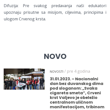
Difuzija: Pre svakog predavanja naši edukatori
upoznaju prisutne sa misijom, ciljevima, principima i
ulogom Crvenog krsta.
NOVO
/ pre 4 godina
NOVOSTI
31.01.2023. – Nacionalni
dan bez duvanskog dima
pod sloganom: „Svaka
cigareta smeta”, Crveni
krst Valjevo je obeležio
centralnom uličnom
manifestacijom, tribinom