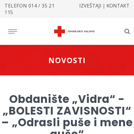
TELEFON
014 / 35 21
IZVEŠTAJI
|
KONTAKT
115
NOVOSTI
Obdanište „Vidra“ -
„BOLESTI ZAVISNOSTI“
– „Odrasli puše i mene