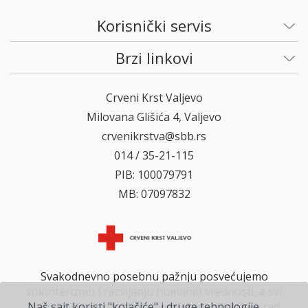
Korisnički servis
Brzi linkovi
Crveni Krst Valjevo
Milovana Glišića 4, Valjevo
crvenikrstva@sbb.rs
014 / 35-21-115
PIB: 100079791
MB: 07097832
Svakodnevno posebnu pažnju posvećujemo
volonterizmu i razvijanju humanih vrednosti, a svi
zainteresovani građani mogu da se uključe u rad
Naš sajt koristi "kolačiće" i druge tehnologije