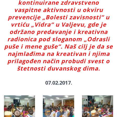
kontinuirane zdravstveno
vaspitne aktivnosti u okviru
prevencije „Bolesti zavisnosti“ u
vrtiću „Vidra“ u Valjevu, gde je
održano predavanje i kreativna
radionica pod sloganom „Odrasli
puše i mene guše“. Naš cilj je da se
najmlađima na kreativan i njima
prilagođen način probudi svest o
štetnosti duvanskog dima.
07.02.2017.