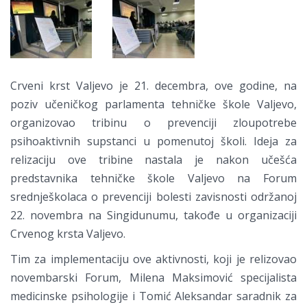
Crveni krst Valjevo je 21. decembra, ove godine, na
poziv učeničkog parlamenta tehničke škole Valjevo,
organizovao tribinu o prevenciji zloupotrebe
psihoaktivnih supstanci u pomenutoj školi. Ideja za
relizaciju ove tribine nastala je nakon učešća
predstavnika tehničke škole Valjevo na Forum
srednješkolaca o prevenciji bolesti zavisnosti održanoj
22. novembra na Singidunumu, takođe u organizaciji
Crvenog krsta Valjevo.
Tim za implementaciju ove aktivnosti, koji je relizovao
novembarski Forum, Milena Maksimović specijalista
medicinske psihologije i Tomić Aleksandar saradnik za