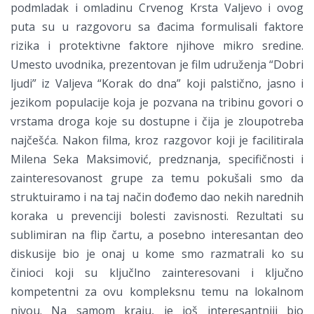
podmladak i omladinu Crvenog Krsta Valjevo i ovog
puta su u razgovoru sa đacima formulisali faktore
rizika i protektivne faktore njihove mikro sredine.
Umesto uvodnika, prezentovan je film udruženja “Dobri
ljudi” iz Valjeva “Korak do dna” koji palstično, jasno i
jezikom populacije koja je pozvana na tribinu govori o
vrstama droga koje su dostupne i čija je zloupotreba
najčešća. Nakon filma, kroz razgovor koji je facilitirala
Milena Seka Maksimović, predznanja, specifičnosti i
zainteresovanost grupe za temu pokušali smo da
struktuiramo i na taj način dođemo dao nekih narednih
koraka u prevenciji bolesti zavisnosti. Rezultati su
sublimiran na flip čartu, a posebno interesantan deo
diskusije bio je onaj u kome smo razmatrali ko su
činioci koji su ključlno zainteresovani i ključno
kompetentni za ovu kompleksnu temu na lokalnom
nivou. Na samom kraju, je još interesantniji bio