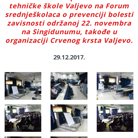
tehničke škole Valjevo na Forum
srednješkolaca o prevenciji bolesti
zavisnosti održanoj 22. novembra
na Singidunumu, takođe u
organizaciji Crvenog krsta Valjevo.
29.12.2017.