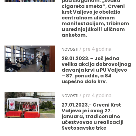
pod sloganom: „Svaka
cigareta smeta”, Crveni
krst Valjevo je obeležio
centralnom uličnom
manifestacijom, tribinom
u srednjoj školi i uličnom
anketom.
/ pre 4 godina
NOVOSTI
28.01.2023. – Još jedna
velika akcija dobrovoljnog
davanja krvi u PU Valjevo
– 87. ponudilo, a 84
uspešno dalo krv.
/ pre 4 godina
NOVOSTI
27.01.2023.- Crveni Krst
Valjevo je i ovog 27.
januara, tradiconalno
učestvovao u realizaciji
Svetosavske trke