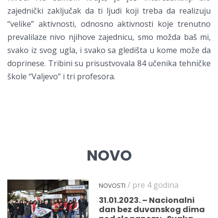
zajednički zaključak da ti ljudi koji treba da realizuju
“velike” aktivnosti, odnosno aktivnosti koje trenutno
prevalilaze nivo njihove zajednicu, smo možda baš mi,
svako iz svog ugla, i svako sa gledišta u kome može da
doprinese. Tribini su prisustvovala 84 učenika tehničke
škole “Valjevo” i tri profesora.
NOVO
/ pre 4 godina
NOVOSTI
31.01.2023. – Nacionalni
dan bez duvanskog dima