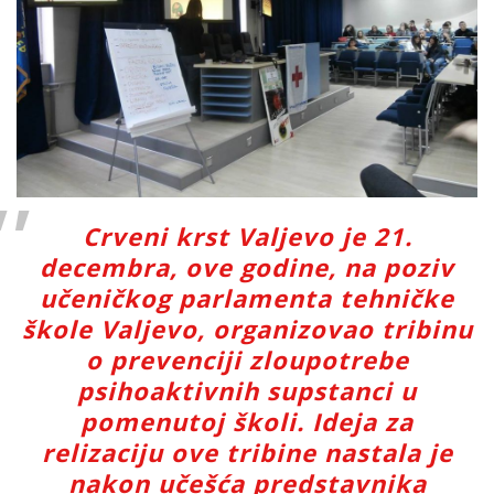
Crveni krst Valjevo je 21.
decembra, ove godine, na poziv
učeničkog parlamenta tehničke
škole Valjevo, organizovao tribinu
o prevenciji zloupotrebe
psihoaktivnih supstanci u
pomenutoj školi. Ideja za
relizaciju ove tribine nastala je
nakon učešća predstavnika