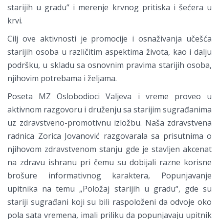
starijih u gradu“ i merenje krvnog pritiska i šećera u
krvi.
Cilj ove aktivnosti je promocije i osnaživanja učešća
starijih osoba u različitim aspektima života, kao i dalju
podršku, u skladu sa osnovnim pravima starijih osoba,
njihovim potrebama i željama.
Poseta MZ Oslobodioci Valjeva i vreme proveo u
aktivnom razgovoru i druženju sa starijim sugrađanima
uz zdravstveno-promotivnu izložbu. Naša zdravstvena
radnica Zorica Jovanović razgovarala sa prisutnima o
njihovom zdravstvenom stanju gde je stavljen akcenat
na zdravu ishranu pri čemu su dobijali razne korisne
brošure informativnog karaktera, Popunjavanje
upitnika na temu „Položaj starijih u gradu“, gde su
stariji sugrađani koji su bili raspoloženi da odvoje oko
pola sata vremena, imali priliku da popunjavaju upitnik