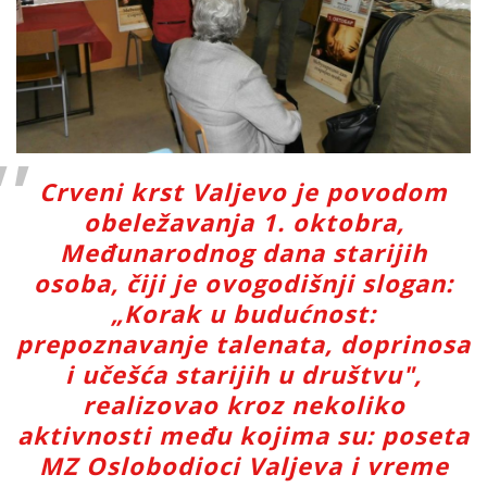
Crveni krst Valjevo je povodom
obeležavanja 1. oktobra,
Međunarodnog dana starijih
osoba, čiji je ovogodišnji slogan:
„Korak u budućnost:
prepoznavanje talenata, doprinosa
i učešća starijih u društvu",
realizovao kroz nekoliko
aktivnosti među kojima su: poseta
MZ Oslobodioci Valjeva i vreme