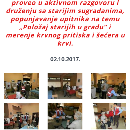
proveo u aktivnom razgovoru i
druženju sa starijim sugrađanima,
popunjavanje upitnika na temu
„Položaj starijih u gradu“ i
merenje krvnog pritiska i šećera u
krvi.
02.10.2017.