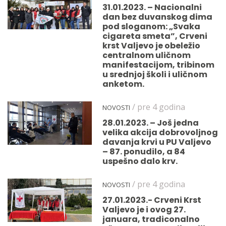
31.01.2023. – Nacionalni
dan bez duvanskog dima
pod sloganom: „Svaka
cigareta smeta”, Crveni
krst Valjevo je obeležio
centralnom uličnom
manifestacijom, tribinom
u srednjoj školi i uličnom
anketom.
/ pre 4 godina
NOVOSTI
28.01.2023. – Još jedna
velika akcija dobrovoljnog
davanja krvi u PU Valjevo
– 87. ponudilo, a 84
uspešno dalo krv.
/ pre 4 godina
NOVOSTI
27.01.2023.- Crveni Krst
Valjevo je i ovog 27.
januara, tradiconalno