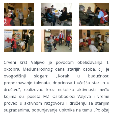
Crveni krst Valjevo je povodom obeležavanja 1.
oktobra, Međunarodnog dana starijih osoba, čiji je
ovogodišnji slogan: „Korak u budućnost:
prepoznavanje talenata, doprinosa i učešća starijih u
društvu", realizovao kroz nekoliko aktivnosti među
kojima su: poseta MZ Oslobodioci Valjeva i vreme
proveo u aktivnom razgovoru i druženju sa starijim
sugrađanima, popunjavanje upitnika na temu „Položaj