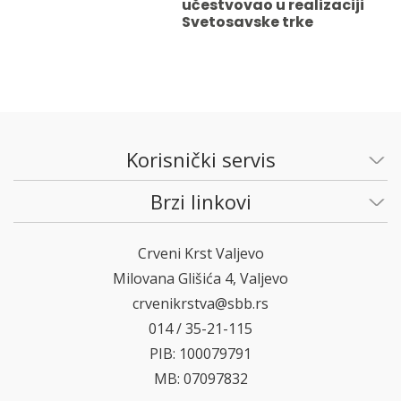
učestvovao u realizaciji
Svetosavske trke
Korisnički servis
Brzi linkovi
Crveni Krst Valjevo
Milovana Glišića 4, Valjevo
crvenikrstva@sbb.rs
014 / 35-21-115
PIB: 100079791
MB: 07097832