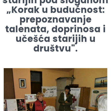
starijih pod sloganom
„Korak u budućnost:
prepoznavanje
talenata, doprinosa i
učešća starijih u
društvu".