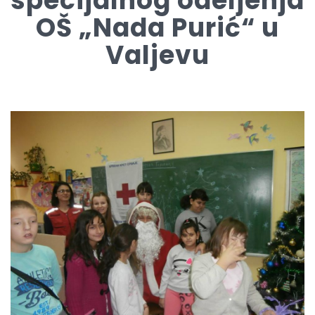
specijalnog odeljenja
OŠ „Nada Purić“ u
Valjevu