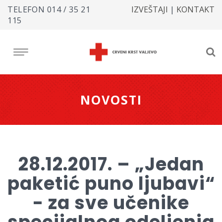
TELEFON
014 / 35 21
IZVEŠTAJI
|
KONTAKT
115
NOVOSTI
28.12.2017. – „Jedan
paketić puno ljubavi“
- za sve učenike