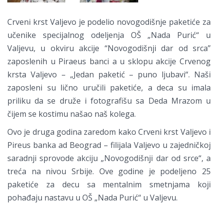
Crveni krst Valjevo je podelio novogodišnje paketiće za
učenike specijalnog odeljenja OŠ „Nada Purić“ u
Valjevu, u okviru akcije “Novogodišnji dar od srca”
zaposlenih u Piraeus banci a u sklopu akcije Crvenog
krsta Valjevo – „Jedan paketić – puno ljubavi“. Naši
zaposleni su lično uručili paketiće, a deca su imala
priliku da se druže i fotografišu sa Deda Mrazom u
čijem se kostimu našao naš kolega.
Ovo je druga godina zaredom kako Crveni krst Valjevo i
Pireus banka ad Beograd – filijala Valjevo u zajedničkoj
saradnji sprovode akciju „Novogodišnji dar od srce“, a
treća na nivou Srbije. Ove godine je podeljeno 25
paketiće za decu sa mentalnim smetnjama koji
pohađaju nastavu u OŠ „Nada Purić“ u Valjevu.