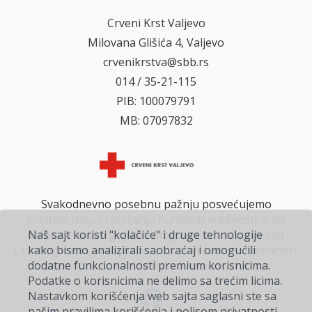
Crveni Krst Valjevo
Milovana Glišića 4, Valjevo
crvenikrstva@sbb.rs
014 / 35-21-115
PIB: 100079791
MB: 07097832
Svakodnevno posebnu pažnju posvećujemo
volonterizmu i razvijanju humanih vrednosti, a svi
Naš sajt koristi "kolačiće" i druge tehnologije
zainteresovani građani mogu da se uključe u rad
kako bismo analizirali saobraćaj i omogućili
Crvenog krsta, i svojim doprinosom pokažu humanost
dodatne funkcionalnosti premium korisnicima.
na delu.
Podatke o korisnicima ne delimo sa trećim licima.
Nastavkom korišćenja web sajta saglasni ste sa
našim
pravilima korišćenja i polisom privatnosti
.