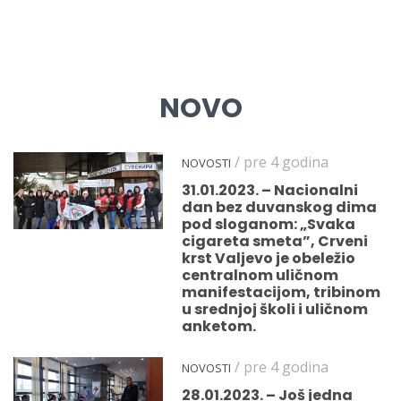
NOVO
/ pre 4 godina
NOVOSTI
31.01.2023. – Nacionalni
dan bez duvanskog dima
pod sloganom: „Svaka
cigareta smeta”, Crveni
krst Valjevo je obeležio
centralnom uličnom
manifestacijom, tribinom
u srednjoj školi i uličnom
anketom.
/ pre 4 godina
NOVOSTI
28.01.2023. – Još jedna