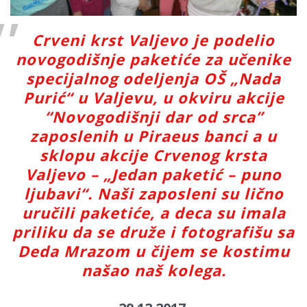
Crveni krst Valjevo je podelio
novogodišnje paketiće za učenike
specijalnog odeljenja OŠ „Nada
Purić“ u Valjevu, u okviru akcije
“Novogodišnji dar od srca”
zaposlenih u Piraeus banci a u
sklopu akcije Crvenog krsta
Valjevo – „Jedan paketić – puno
ljubavi“. Naši zaposleni su lično
uručili paketiće, a deca su imala
priliku da se druže i fotografišu sa
Deda Mrazom u čijem se kostimu
našao naš kolega.