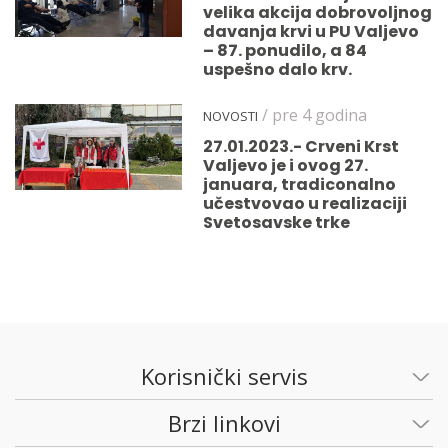
velika akcija dobrovoljnog
davanja krvi u PU Valjevo
– 87. ponudilo, a 84
uspešno dalo krv.
/ pre 4 godina
NOVOSTI
27.01.2023.- Crveni Krst
Valjevo je i ovog 27.
januara, tradiconalno
učestvovao u realizaciji
Svetosavske trke
Korisnički servis
Brzi linkovi