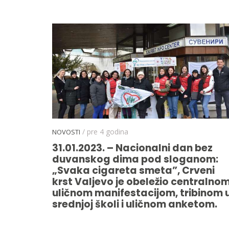
/ pre 4 godina
NOVOSTI
31.01.2023. – Nacionalni dan bez
duvanskog dima pod sloganom:
„Svaka cigareta smeta”, Crveni
krst Valjevo je obeležio centralno
uličnom manifestacijom, tribinom 
srednjoj školi i uličnom anketom.