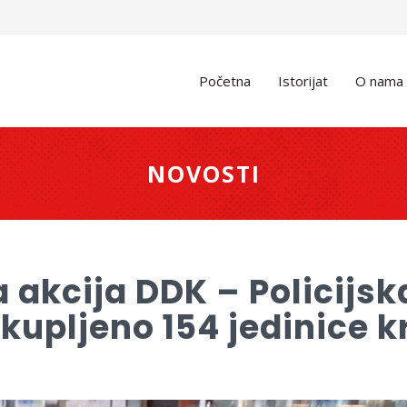
Početna
Istorijat
O nama
NOVOSTI
ka akcija DDK – Policijs
ikupljeno 154 jedinice kr