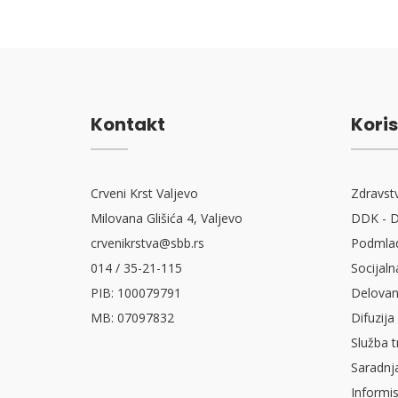
Kontakt
Koris
Crveni Krst Valjevo
Zdravst
Milovana Glišića 4, Valjevo
DDK - D
crvenikrstva@sbb.rs
Podmlad
014 / 35-21-115
Socijaln
PIB: 100079791
Delovan
MB: 07097832
Difuzija
Služba t
Saradnj
Informi