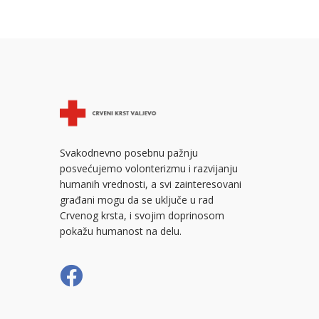
Svakodnevno posebnu pažnju
posvećujemo volonterizmu i razvijanju
humanih vrednosti, a svi zainteresovani
građani mogu da se uključe u rad
Crvenog krsta, i svojim doprinosom
pokažu humanost na delu.