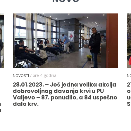
/ pre 4 godina
NOVOSTI
N
28.01.2023. – Još jedna velika akcija
2
dobrovoljnog davanja krvi u PU
o
Valjevo – 87. ponudilo, a 84 uspešno
u
m
dalo krv.
S
u