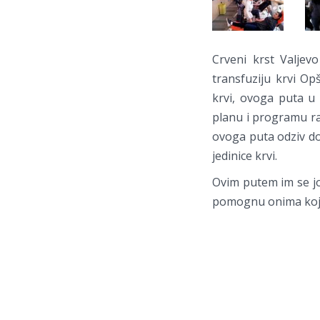
Crveni krst Valjevo
transfuziju krvi Op
krvi, ovoga puta u 
planu i programu ra
ovoga puta odziv dob
jedinice krvi.
Ovim putem im se jo
pomognu onima kojim