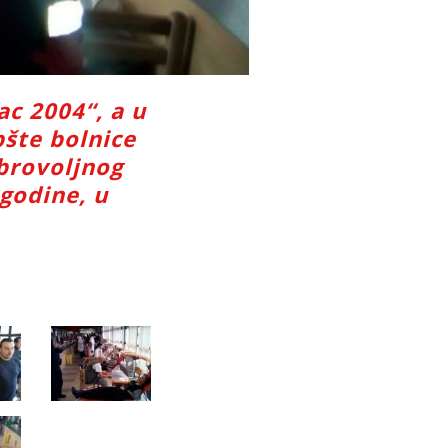
ac 2004“, a u
pšte bolnice
obrovoljnog
godine, u