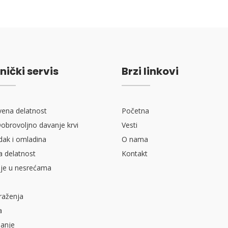
nički servis
Brzi linkovi
vena delatnost
Početna
obrovoljno davanje krvi
Vesti
ak i omladina
O nama
a delatnost
Kontakt
je u nesrećama
raženja
a
sanje