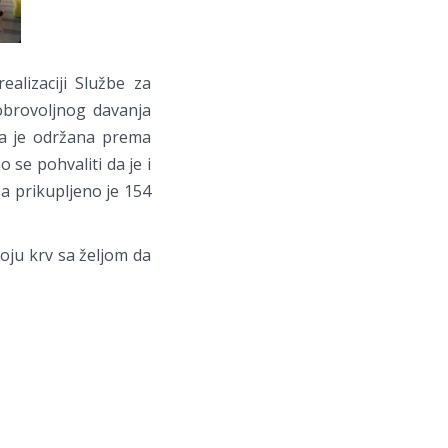
ealizaciji Službe za
dobrovoljnog davanja
oja je održana prema
se pohvaliti da je i
 a prikupljeno je 154
oju krv sa željom da