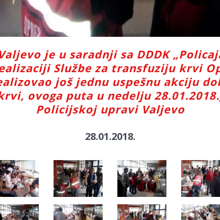
Valjevo je u saradnji sa DDDK „Policaj
ealizaciji Službe za transfuziju krvi O
ealizovao još jednu uspešnu akciju d
krvi, ovoga puta u nedelju 28.01.2018.
Policijskoj upravi Valjevo
28.01.2018.