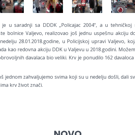
 je u saradnji sa DDDK „Policajac 2004“, a u tehničkoj r
šte bolnice Valjevo, realizovao još jednu uspešnu akciju 
nedelju 28.01.2018.godine, u Policijskoj upravi Valjevo, k
da kao redovna akciju DDK u Valjevu u 2018.godini. Možemo 
rovoljnih davalaca bio veliki. Krv je ponudilo 162 davaloca
š jednom zahvaljujemo svima koji su u nedelju došli, dali sv
a krv život znači.
NOVO