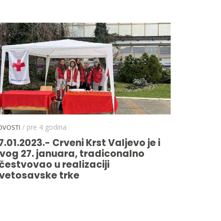
/ pre 4 godina
OVOSTI
7.01.2023.- Crveni Krst Valjevo je i
vog 27. januara, tradiconalno
čestvovao u realizaciji
vetosavske trke