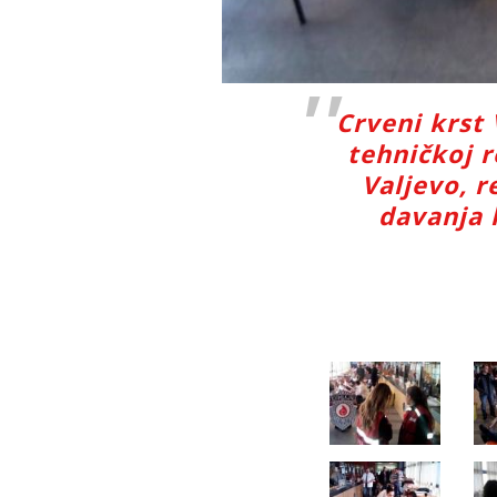
Crveni krst 
tehničkoj r
Valjevo, r
davanja 