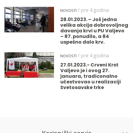
/ pre 4 godina
NOVOSTI
28.01.2023. – Još jedna
velika akcija dobrovoljnog
davanja krvi u PU Valjevo
– 87. ponudilo, a 84
uspešno dalo krv.
/ pre 4 godina
NOVOSTI
27.01.2023.- Crveni Krst
Valjevo je i ovog 27.
januara, tradiconalno
učestvovao u realizaciji
Svetosavske trke