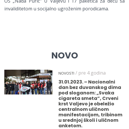
OŠ „Nada Purić“ U Valjevu i 17 paketića za decu sa
invaliditetom u socijalno ugroženim porodicama.
NOVO
/ pre 4 godina
NOVOSTI
31.01.2023. – Nacionalni
dan bez duvanskog dima
pod sloganom: „Svaka
cigareta smeta”, Crveni
krst Valjevo je obeležio
centralnom uličnom
manifestacijom, tribinom
u srednjoj školi i uličnom
anketom.