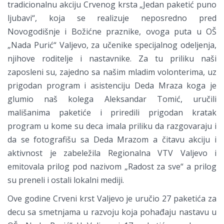
tradicionalnu akciju Crvenog krsta „Jedan paketić puno
ljubavi“, koja se realizuje neposredno pred
Novogodišnje i Božićne praznike, ovoga puta u OŠ
„Nada Purić“ Valjevo, za učenike specijalnog odeljenja,
njihove roditelje i nastavnike. Za tu priliku naši
zaposleni su, zajedno sa našim mladim volonterima, uz
prigodan program i asistenciju Deda Mraza koga je
glumio naš kolega Aleksandar Tomić, uručili
mališanima paketiće i priredili prigodan kratak
program u kome su deca imala priliku da razgovaraju i
da se fotografišu sa Deda Mrazom a čitavu akciju i
aktivnost je zabeležila Regionalna VTV Valjevo i
emitovala prilog pod nazivom „Radost za sve“ a prilog
su preneli i ostali lokalni mediji.
Ove godine Crveni krst Valjevo je uručio 27 paketića za
decu sa smetnjama u razvoju koja pohađaju nastavu u