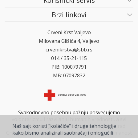
Korisnički servis
Brzi linkovi
Crveni Krst Valjevo
Milovana Glišića 4, Valjevo
crvenikrstva@sbb.rs
014 / 35-21-115
PIB: 100079791
MB: 07097832
Svakodnevno posebnu pažnju posvećujemo
volonterizmu i razvijanju humanih vrednosti, a svi
Naš sajt koristi "kolačiće" i druge tehnologije
zainteresovani građani mogu da se uključe u rad
kako bismo analizirali saobraćaj i omogućili
Crvenog krsta, i svojim doprinosom pokažu humanost