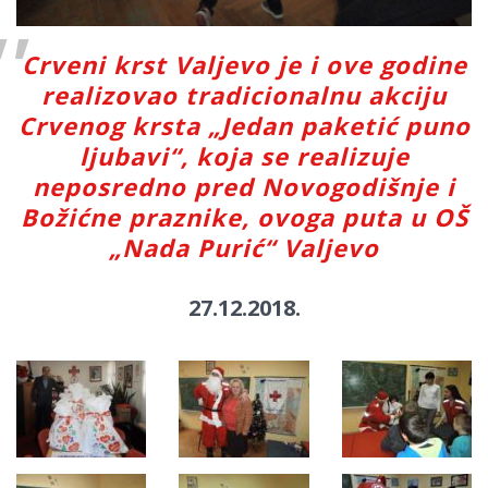
Crveni krst Valjevo je i ove godine
realizovao tradicionalnu akciju
Crvenog krsta „Jedan paketić puno
ljubavi“, koja se realizuje
neposredno pred Novogodišnje i
Božićne praznike, ovoga puta u OŠ
„Nada Purić“ Valjevo
27.12.2018.