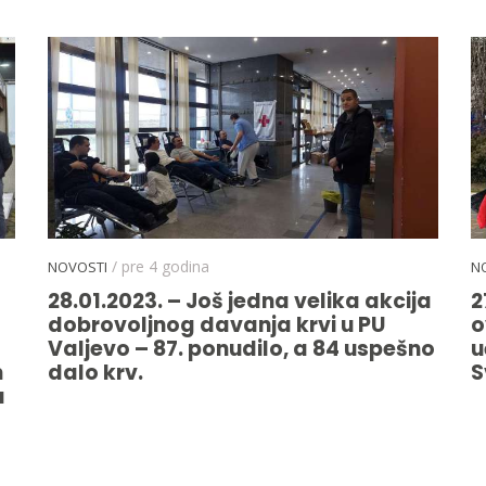
/ pre 4 godina
NOVOSTI
N
28.01.2023. – Još jedna velika akcija
2
dobrovoljnog davanja krvi u PU
o
Valjevo – 87. ponudilo, a 84 uspešno
u
m
dalo krv.
S
u