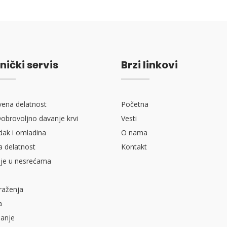
nički servis
Brzi linkovi
vena delatnost
Početna
obrovoljno davanje krvi
Vesti
ak i omladina
O nama
a delatnost
Kontakt
je u nesrećama
raženja
a
sanje