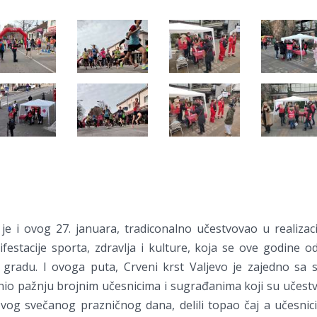
 je i ovog 27. januara, tradiconalno učestvovao u realizaci
festacije sporta, zdravlja i kulture, koja se ove godine o
gradu. I ovoga puta, Crveni krst Valjevo je zajedno sa s
io pažnju brojnim učesnicima i sugrađanima koji su učestvova
vog svečanog prazničnog dana, delili topao čaj a učesnici