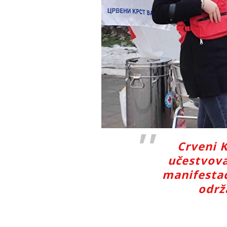
Crveni K
učestvova
manifestac
održ