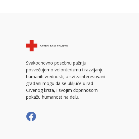
Svakodnevno posebnu pažnju
posvećujemo volonterizmu i razvijanju
humanih vrednosti, a svi zainteresovani
građani mogu da se uključe u rad
Crvenog krsta, i svojim doprinosom
pokažu humanost na delu.