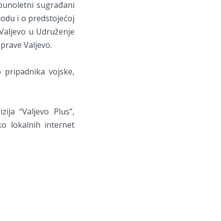
punoletni sugrađani
odu i o predstojećoj
t Valjevo u Udruženje
uprave Valjevo.
 pripadnika vojske,
zija “Valjevo Plus”,
ko lokalnih internet