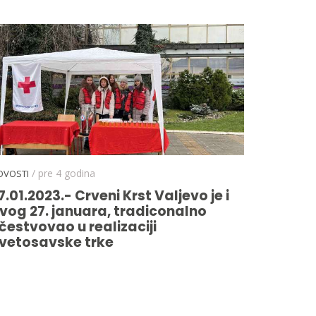
/ pre 4 godina
OVOSTI
7.01.2023.- Crveni Krst Valjevo je i
vog 27. januara, tradiconalno
čestvovao u realizaciji
vetosavske trke