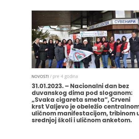
/ pre 4 godina
NOVOSTI
31.01.2023. – Nacionalni dan bez
duvanskog dima pod sloganom:
„Svaka cigareta smeta”, Crveni
krst Valjevo je obeležio centralno
uličnom manifestacijom, tribinom 
srednjoj školi i uličnom anketom.