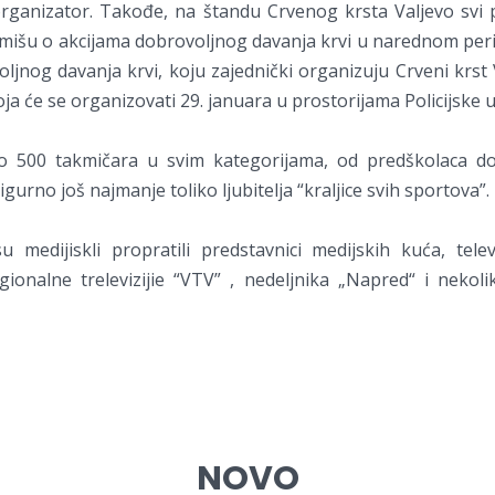
organizator. Takođe, na štandu Crvenog krsta Valjevo svi 
rmišu o akcijama dobrovoljnog davanja krvi u narednom peri
voljnog davanja krvi, koju zajednički organizuju Crveni krs
koja će se organizovati 29. januara u prostorijama Policijske 
o 500 takmičara u svim kategorijama, od predškolaca do
 sigurno još najmanje toliko ljubitelja “kraljice svih sportova”.
 medijiskli propratili predstavnici medijskih kuća, televi
egionalne trelevizijie “VTV” , nedeljnika „Napred“ i nekoli
NOVO