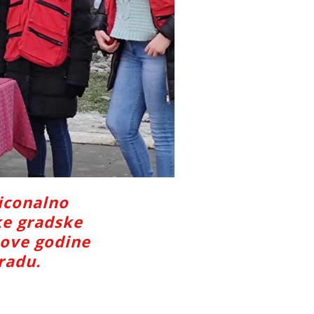
diconalno
ke gradske
 ove godine
radu.