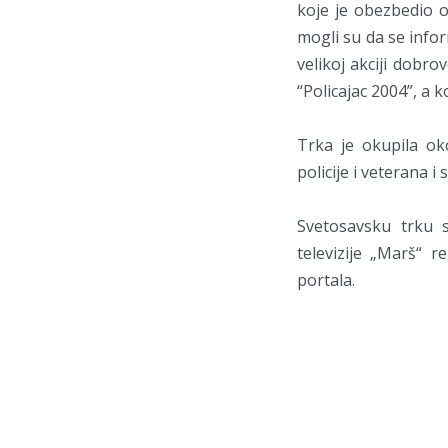
koje je obezbedio 
mogli su da se info
velikoj akciji dobro
“Policajac 2004”, a 
Trka je okupila ok
policije i veterana i
Svetosavsku trku su
televizije „Marš“ r
portala.