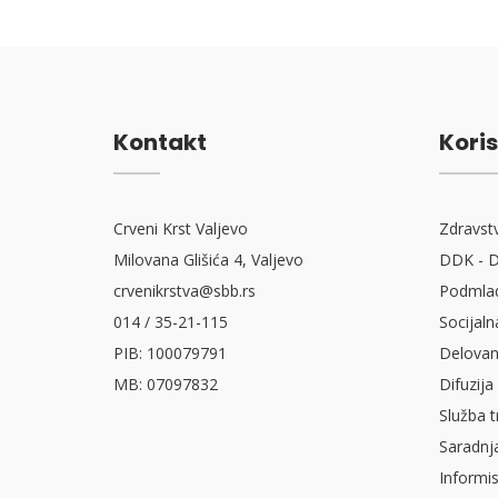
Kontakt
Koris
Crveni Krst Valjevo
Zdravst
Milovana Glišića 4, Valjevo
DDK - D
crvenikrstva@sbb.rs
Podmlad
014 / 35-21-115
Socijaln
PIB: 100079791
Delovan
MB: 07097832
Difuzija
Služba t
Saradnj
Informi