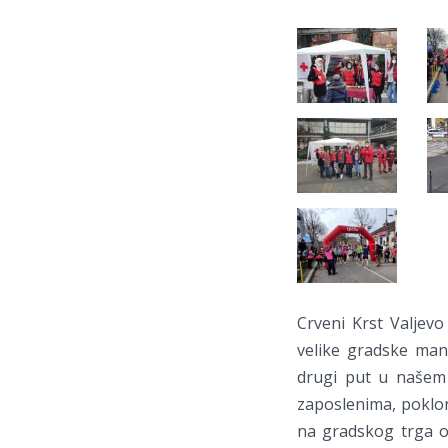
Crveni Krst Valjevo
velike gradske mani
drugi put u našem 
zaposlenima, poklon
na gradskog trga o