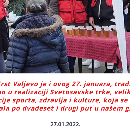
rst Valjevo je i ovog 27. januara, tra
o u realizaciji Svetosavske trke, veli
ije sporta, zdravlja i kulture, koja se
ala po dvadeset i drugi put u našem g
27.01.2022.