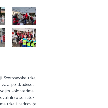
ji Svetosavske trke,
držala po dvadeset i
vojim volonterima i
li ili su se zatekli
ma trke i sedndviče