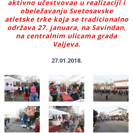
aktivno učestvovao u realizaciji i
obeležavanju Svetosavske
atletske trke koja se tradicionalno
održava 27. januara, na Savindan,
na centralnim ulicama grada
Valjeva.
27.01.2018.