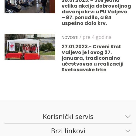
28.01.2023. – Još jedna
velika akcija dobrovoljnog
davanja krvi u PU Valjevo
– 87. ponudilo, a 84
uspešno dalo krv.
/ pre 4 godina
NOVOSTI
27.01.2023.- Crveni Krst
Valjevo je i ovog 27.
januara, tradiconalno
učestvovao u realizaciji
Svetosavske trke
Korisnički servis
Brzi linkovi