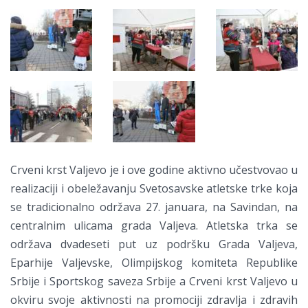
Crveni krst Valjevo je i ove godine aktivno učestvovao u
realizaciji i obeležavanju Svetosavske atletske trke koja
se tradicionalno održava 27. januara, na Savindan, na
centralnim ulicama grada Valjeva. Atletska trka se
održava dvadeseti put uz podršku Grada Valjeva,
Eparhije Valjevske, Olimpijskog komiteta Republike
Srbije i Sportskog saveza Srbije a Crveni krst Valjevo u
okviru svoje aktivnosti na promociji zdravlja i zdravih