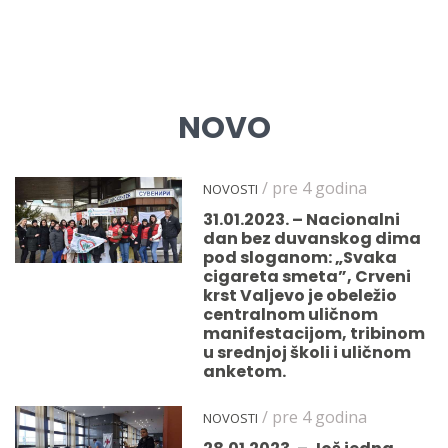
NOVO
/ pre 4 godina
NOVOSTI
31.01.2023. – Nacionalni
dan bez duvanskog dima
pod sloganom: „Svaka
cigareta smeta”, Crveni
krst Valjevo je obeležio
centralnom uličnom
manifestacijom, tribinom
u srednjoj školi i uličnom
anketom.
/ pre 4 godina
NOVOSTI