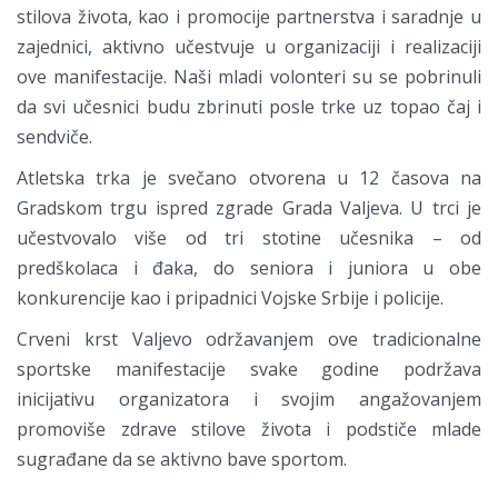
stilova života, kao i promocije partnerstva i saradnje u
zajednici, aktivno učestvuje u organizaciji i realizaciji
ove manifestacije. Naši mladi volonteri su se pobrinuli
da svi učesnici budu zbrinuti posle trke uz topao čaj i
sendviče.
Atletska trka je svečano otvorena u 12 časova na
Gradskom trgu ispred zgrade Grada Valjeva. U trci je
učestvovalo više od tri stotine učesnika – od
predškolaca i đaka, do seniora i juniora u obe
konkurencije kao i pripadnici Vojske Srbije i policije.
Crveni krst Valjevo održavanjem ove tradicionalne
sportske manifestacije svake godine podržava
inicijativu organizatora i svojim angažovanjem
promoviše zdrave stilove života i podstiče mlade
sugrađane da se aktivno bave sportom.