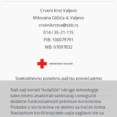
Crveni Krst Valjevo
Milovana Glišića 4, Valjevo
crvenikrstva@sbb.rs
014 / 35-21-115
PIB: 100079791
MB: 07097832
Svakodnevno posebnu pažnju posvećujemo
volonterizmu i razvijanju humanih vrednosti, a svi
Naš sajt koristi "kolačiće" i druge tehnologije
zainteresovani građani mogu da se uključe u rad
kako bismo analizirali saobraćaj i omogućili
Crvenog krsta, i svojim doprinosom pokažu humanost
dodatne funkcionalnosti premium korisnicima.
na delu.
Podatke o korisnicima ne delimo sa trećim licima.
Nastavkom korišćenja web sajta saglasni ste sa