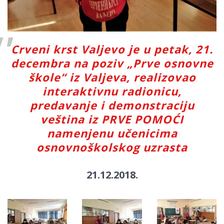
Crveni krst Valjevo je u petak, 21.
decembra na poziv „Prve osnovne
škole“ iz Valjeva, realizovao
interaktivnu radionicu,
predavanje i demonstraciju
veština iz PRVE POMOĆI
namenjenu učenicima
osnovnoškolskog uzrasta
21.12.2018.