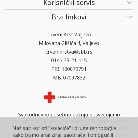
Korisnički servis
Brzi linkovi
Crveni Krst Valjevo
Milovana Glišića 4, Valjevo
crvenikrstva@sbb.rs
014 / 35-21-115
PIB: 100079791
MB: 07097832
Svakodnevno posebnu pažnju posvećujemo
volonterizmu i razvijanju humanih vrednosti, a svi
zainteresovani građani mogu da se uključe u rad
Naš sajt koristi "kolačiće" i druge tehnologije
Crvenog krsta, i svojim doprinosom pokažu humanost
kako bismo analizirali saobraćaj i omogućili