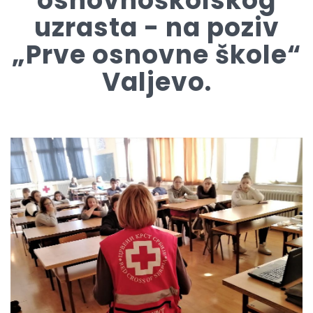
osnovnoškolskog
uzrasta - na poziv
„Prve osnovne škole“
Valjevo.