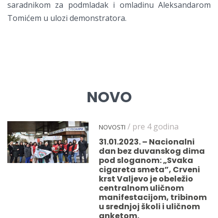
saradnikom za podmladak i omladinu Aleksandarom
Tomićem u ulozi demonstratora.
NOVO
/ pre 4 godina
NOVOSTI
31.01.2023. – Nacionalni
dan bez duvanskog dima
pod sloganom: „Svaka
cigareta smeta”, Crveni
krst Valjevo je obeležio
centralnom uličnom
manifestacijom, tribinom
u srednjoj školi i uličnom
anketom.