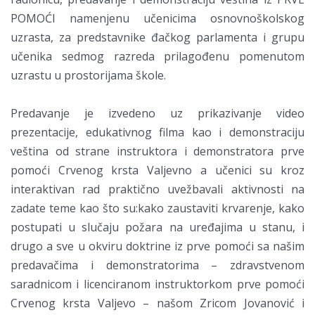
POMOĆI namenjenu učenicima osnovnoškolskog
uzrasta, za predstavnike đačkog parlamenta i grupu
učenika sedmog razreda prilagođenu pomenutom
uzrastu u prostorijama škole.
Predavanje je izvedeno uz prikazivanje video
prezentacije, edukativnog filma kao i demonstraciju
veština od strane instruktora i demonstratora prve
pomoći Crvenog krsta Valjevno a učenici su kroz
interaktivan rad praktično uvežbavali aktivnosti na
zadate teme kao što su:kako zaustaviti krvarenje, kako
postupati u slučaju požara na uređajima u stanu, i
drugo a sve u okviru doktrine iz prve pomoći sa našim
predavačima i demonstratorima – zdravstvenom
saradnicom i licenciranom instruktorkom prve pomoći
Crvenog krsta Valjevo – našom Zricom Jovanović i