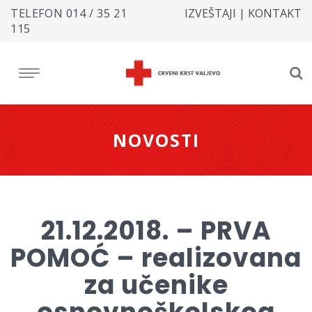
TELEFON
014 / 35 21
IZVEŠTAJI
|
KONTAKT
115
NOVOSTI
21.12.2018. – PRVA
POMOĆ – realizovana
za učenike