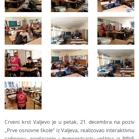
Crveni krst Valjevo je u petak, 21. decembra na poziv
„Prve osnovne škole“ iz Valjeva, realizovao interaktivnu
radionicu, predavanje i demonstraciju veština iz PRVE