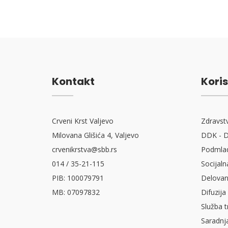
Kontakt
Koris
Crveni Krst Valjevo
Zdravst
Milovana Glišića 4, Valjevo
DDK - D
crvenikrstva@sbb.rs
Podmlad
014 / 35-21-115
Socijaln
PIB: 100079791
Delovan
MB: 07097832
Difuzija
Služba t
Saradnj