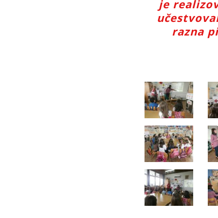
je realizo
učestvoval
razna pi