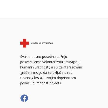
Svakodnevno posebnu pažnju
posvećujemo volonterizmu i razvijanju
humanih vrednosti, a svi zainteresovani
građani mogu da se uključe u rad
Crvenog krsta, i svojim doprinosom
pokažu humanost na delu.