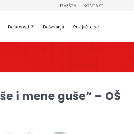
IZVEŠTAJI
|
KONTAKT
Delatnosti
Dešavanja
Priključite se
puše i mene guše“ – OŠ