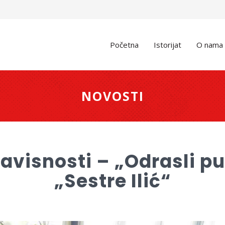
Početna
Istorijat
O nama
NOVOSTI
 zavisnosti – „Odrasli 
„Sestre Ilić“