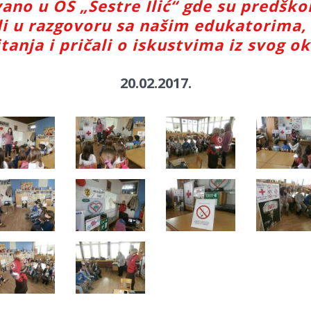
vano u OŠ „Sestre Ilić“ gde su predško
i u razgovoru sa našim edukatorima, 
tanja i pričali o iskustvima iz svog o
20.02.2017.