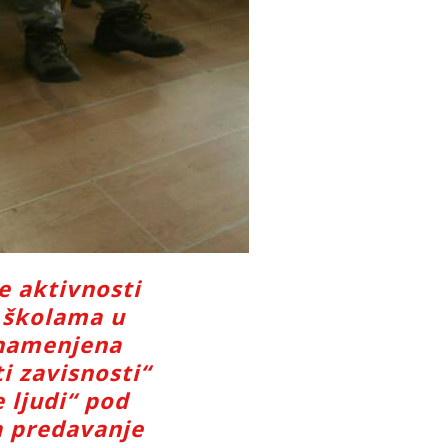
e aktivnosti
 školama u
 namenjena
i zavisnosti“
 ljudi“ pod
a predavanje