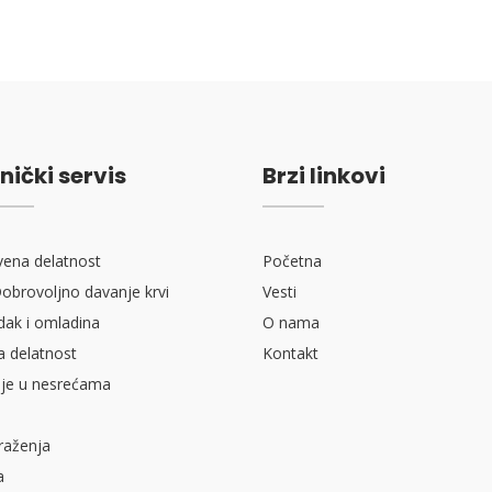
nički servis
Brzi linkovi
vena delatnost
Početna
obrovoljno davanje krvi
Vesti
ak i omladina
O nama
a delatnost
Kontakt
je u nesrećama
raženja
a