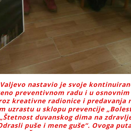
 Valjevo nastavio je svoje kontinuiran
veno preventivnom radu i u osnovnim
kroz kreativne radionice i predavanja
 uzrastu u sklopu prevencije „Bolest
„Štetnost duvanskog dima na zdravlje
drasli puše i mene guše“. Ovoga put