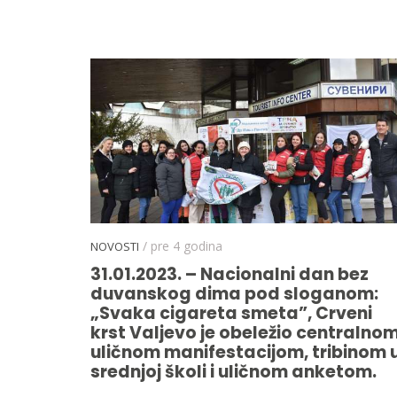
/ pre 4 godina
NOVOSTI
31.01.2023. – Nacionalni dan bez
duvanskog dima pod sloganom:
„Svaka cigareta smeta”, Crveni
krst Valjevo je obeležio centralno
uličnom manifestacijom, tribinom 
srednjoj školi i uličnom anketom.