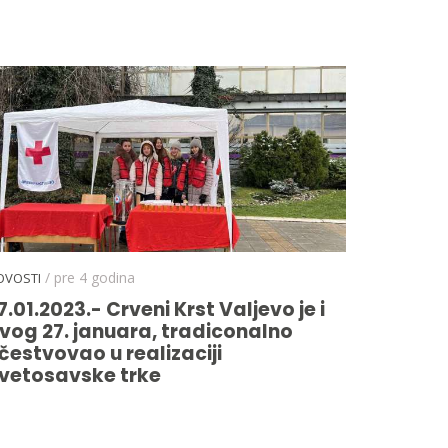
/ pre 4 godina
OVOSTI
7.01.2023.- Crveni Krst Valjevo je i
vog 27. januara, tradiconalno
čestvovao u realizaciji
vetosavske trke