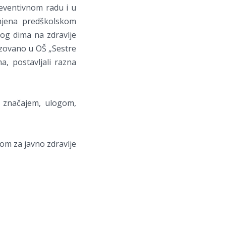
reventivnom radu i u
njena predškolskom
kog dima na zdravlje
izovano u OŠ „Sestre
a, postavljali razna
 značajem, ulogom,
dom za javno zdravlje