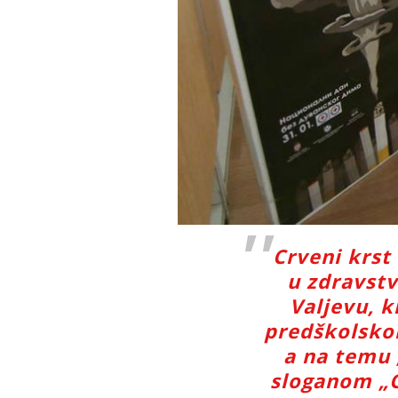
Crveni krst
u zdravst
Valjevu, 
predškolskom
a na temu 
sloganom „O