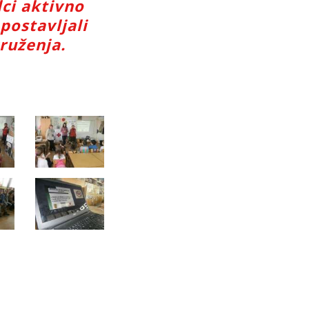
lci aktivno
postavljali
kruženja.