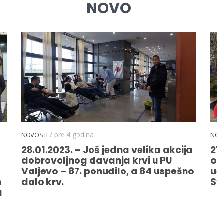
NOVO
/ pre 4 godina
NOVOSTI
N
28.01.2023. – Još jedna velika akcija
2
dobrovoljnog davanja krvi u PU
o
Valjevo – 87. ponudilo, a 84 uspešno
u
m
dalo krv.
S
u