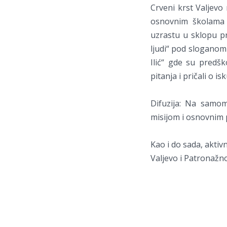
Crveni krst Valjevo
osnovnim školama 
uzrastu u sklopu pr
ljudi“ pod sloganom
Ilić“ gde su predšk
pitanja i pričali o i
Difuzija: Na samo
misijom i osnovnim 
Kao i do sada, aktiv
Valjevo i Patronažn