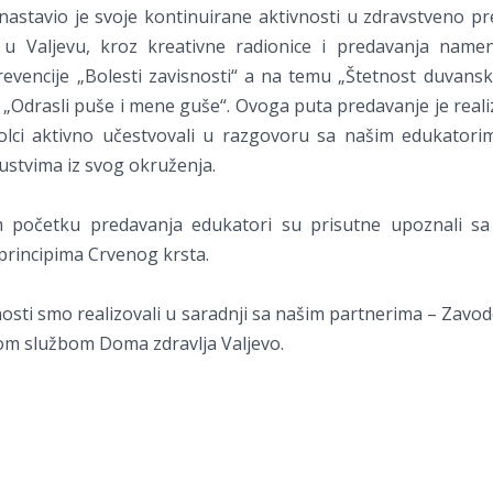
 nastavio je svoje kontinuirane aktivnosti u zdravstveno p
u Valjevu, kroz kreativne radionice i predavanja name
evencije „Bolesti zavisnosti“ a na temu „Štetnost duvans
 „Odrasli puše i mene guše“. Ovoga puta predavanje je real
olci aktivno učestvovali u razgovoru sa našim edukatorim
skustvima iz svog okruženja.
m početku predavanja edukatori su prisutne upoznali sa
principima Crvenog krsta.
nosti smo realizovali u saradnji sa našim partnerima – Zavo
om službom Doma zdravlja Valjevo.