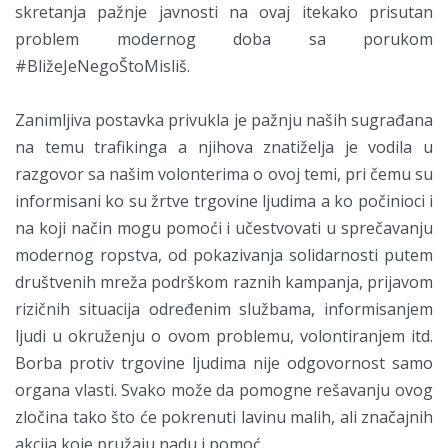
skretanja pažnje javnosti na ovaj itekako prisutan
problem modernog doba sa porukom
#BližeJeNegoŠtoMisliš.
Zanimljiva postavka privukla je pažnju naših sugrađana
na temu trafikinga a njihova znatiželja je vodila u
razgovor sa našim volonterima o ovoj temi, pri čemu su
informisani ko su žrtve trgovine ljudima a ko počinioci i
na koji način mogu pomoći i učestvovati u sprečavanju
modernog ropstva, od pokazivanja solidarnosti putem
društvenih mreža podrškom raznih kampanja, prijavom
rizičnih situacija određenim službama, informisanjem
ljudi u okruženju o ovom problemu, volontiranjem itd.
Borba protiv trgovine ljudima nije odgovornost samo
organa vlasti. Svako može da pomogne rešavanju ovog
zločina tako što će pokrenuti lavinu malih, ali značajnih
akcija koje pružaju nadu i pomoć.