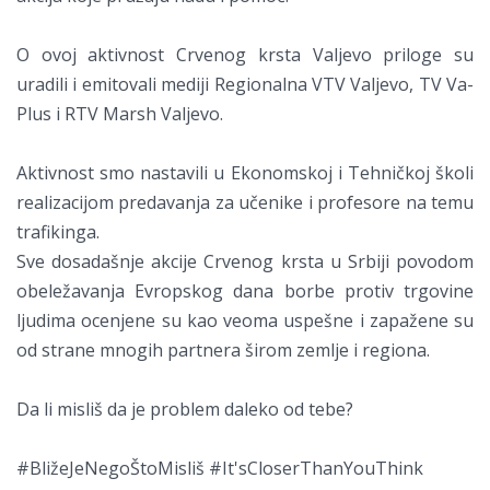
O ovoj aktivnost Crvenog krsta Valjevo priloge su
uradili i emitovali mediji Regionalna VTV Valjevo, TV Va-
Plus i RTV Marsh Valjevo.
Aktivnost smo nastavili u Ekonomskoj i Tehničkoj školi
realizacijom predavanja za učenike i profesore na temu
trafikinga.
Sve dosadašnje akcije Crvenog krsta u Srbiji povodom
obeležavanja Evropskog dana borbe protiv trgovine
ljudima ocenjene su kao veoma uspešne i zapažene su
od strane mnogih partnera širom zemlje i regiona.
Da li misliš da je problem daleko od tebe?
#BližeJeNegoŠtoMisliš #It'sCloserThanYouThink