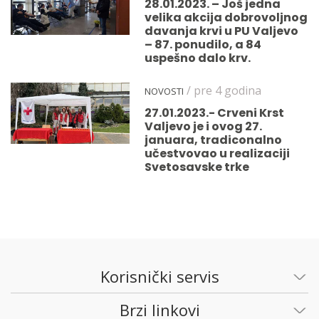
28.01.2023. – Još jedna
velika akcija dobrovoljnog
davanja krvi u PU Valjevo
– 87. ponudilo, a 84
uspešno dalo krv.
/ pre 4 godina
NOVOSTI
27.01.2023.- Crveni Krst
Valjevo je i ovog 27.
januara, tradiconalno
učestvovao u realizaciji
Svetosavske trke
Korisnički servis
Brzi linkovi