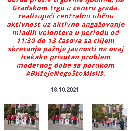
Gradskom trgu u centru grada,
realizujući centralnu uličnu
aktivnost uz aktivno angažovanje
mladih volontera u periodu od
11:30 do 13 časova sa ciljem
skretanja pažnje javnosti na ovaj
itekako prisutan problem
modernog doba sa porukom
#BližeJeNegoŠtoMisliš.
18.10.2021.