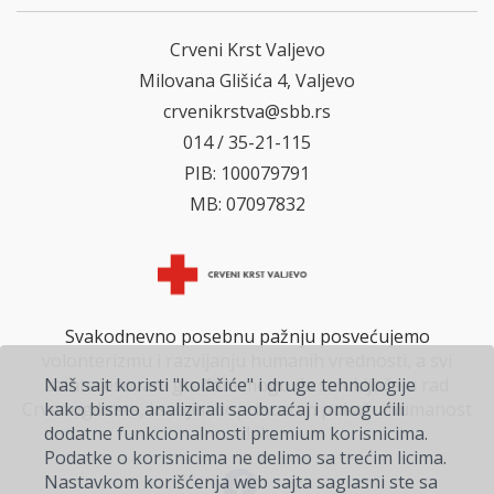
Crveni Krst Valjevo
Milovana Glišića 4, Valjevo
crvenikrstva@sbb.rs
014 / 35-21-115
PIB: 100079791
MB: 07097832
Svakodnevno posebnu pažnju posvećujemo
volonterizmu i razvijanju humanih vrednosti, a svi
zainteresovani građani mogu da se uključe u rad
Naš sajt koristi "kolačiće" i druge tehnologije
Crvenog krsta, i svojim doprinosom pokažu humanost
kako bismo analizirali saobraćaj i omogućili
na delu.
dodatne funkcionalnosti premium korisnicima.
Podatke o korisnicima ne delimo sa trećim licima.
Nastavkom korišćenja web sajta saglasni ste sa