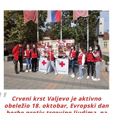
Crveni krst Valjevo je aktivno
obeležio 18. oktobar, Evropski dan
borbe protiv trgovine ljudima, na