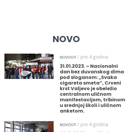
NOVO
/ pre 4 godina
NOVOSTI
31.01.2023. – Nacionalni
dan bez duvanskog dima
pod sloganom: „Svaka
cigareta smeta”, Crveni
krst Valjevo je obeležio
centralnom uličnom
manifestacijom, tribinom
u srednjoj školi i uličnom
anketom.
/ pre 4 godina
NOVOSTI