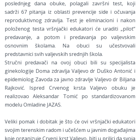
poslednjeg dana obuke, polagali završni test, koji
sadrži 67 pitanja iz oblasti prevencije side i očuvanja
reproduktivnog zdravlja. Test je eliminacioni i nakon
položenog testa vršnjački edukatori će uraditi „pilot“
predavanje, a potom i predavanja po valjevskim
osnovnim školama. Na obuci su učestvovali
predstavnici svih valjevskih srednjih škola.
Stručni predavači na ovoj obuci bili su specijalista
ginekologije Doma zdravlja Valjevo dr Duško Antonić i
epidemiolog Zavoda za javno zdravlje Valjevo dr Biljana
Rajković. Ispred Crvenog krsta Valjevo obuku je
realizovao Aleksandar Tomić po standardizovanom
modelu Omladine JAZAS.
Veliki pomak i dobitak je što će ovi vršnjački edukatori
svojim terenskim radom i učešćem u javnim događajima
koje organizuje Crveni krst Valjevo, biti u prilici da svoja