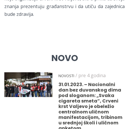
znanja prezentuju građanstrvu i da utiču da zajednica
bude zdravija.
NOVO
/ pre 4 godina
NOVOSTI
31.01.2023. – Nacionalni
dan bez duvanskog dima
pod sloganom: „Svaka
cigareta smeta”, Crveni
krst Valjevo je obeležio
centralnom uličnom
manifestacijom, tribinom
u srednjoj školi i uličnom
anketom.