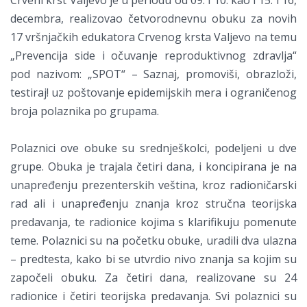
decembra, realizovao četvorodnevnu obuku za novih
17 vršnjačkih edukatora Crvenog krsta Valjevo na temu
„Prevencija side i očuvanje reproduktivnog zdravlja“
pod nazivom: „SPOT“ – Saznaj, promoviši, obrazloži,
testiraj! uz poštovanje epidemijskih mera i ograničenog
broja polaznika po grupama.
Polaznici ove obuke su srednješkolci, podeljeni u dve
grupe. Obuka je trajala četiri dana, i koncipirana je na
unapređenju prezenterskih veština, kroz radioničarski
rad ali i unapređenju znanja kroz stručna teorijska
predavanja, te radionice kojima s klarifikuju pomenute
teme. Polaznici su na početku obuke, uradili dva ulazna
– predtesta, kako bi se utvrdio nivo znanja sa kojim su
započeli obuku. Za četiri dana, realizovane su 24
radionice i četiri teorijska predavanja. Svi polaznici su