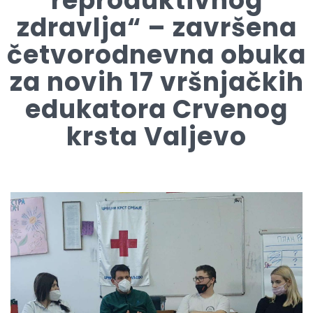
reproduktivnog
zdravlja“ – završena
četvorodnevna obuka
za novih 17 vršnjačkih
edukatora Crvenog
krsta Valjevo