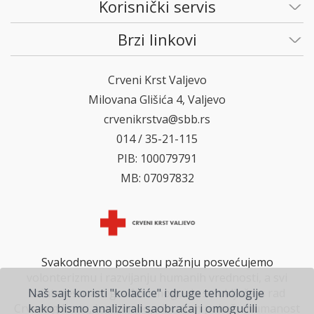
Korisnički servis
Brzi linkovi
Crveni Krst Valjevo
Milovana Glišića 4, Valjevo
crvenikrstva@sbb.rs
014 / 35-21-115
PIB: 100079791
MB: 07097832
Svakodnevno posebnu pažnju posvećujemo
volonterizmu i razvijanju humanih vrednosti, a svi
zainteresovani građani mogu da se uključe u rad
Naš sajt koristi "kolačiće" i druge tehnologije
Crvenog krsta, i svojim doprinosom pokažu humanost
kako bismo analizirali saobraćaj i omogućili