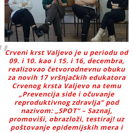
Crveni krst Valjevo je u periodu od
09. i 10. kao i 15. i 16, decembra,
realizovao četvorodnevnu obuku
za novih 17 vršnjačkih edukatora
Crvenog krsta Valjevo na temu
„Prevencija side i očuvanje
reproduktivnog zdravlja“ pod
nazivom: „SPOT“ – Saznaj,
promoviši, obrazloži, testiraj! uz
poštovanje epidemijskih mera i