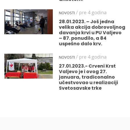
/ pre 4 godina
NOVOSTI
28.01.2023. – Još jedna
velika akcija dobrovoljnog
davanja krvi u PU Valjevo
– 87. ponudilo, a 84
uspešno dalo krv.
/ pre 4 godina
NOVOSTI
27.01.2023.- Crveni Krst
Valjevo je i ovog 27.
januara, tradiconalno
učestvovao u realizaciji
Svetosavske trke