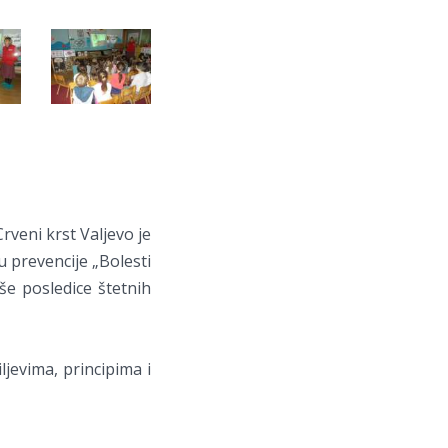
rveni krst Valjevo je
u prevencije „Bolesti
še posledice štetnih
ljevima, principima i