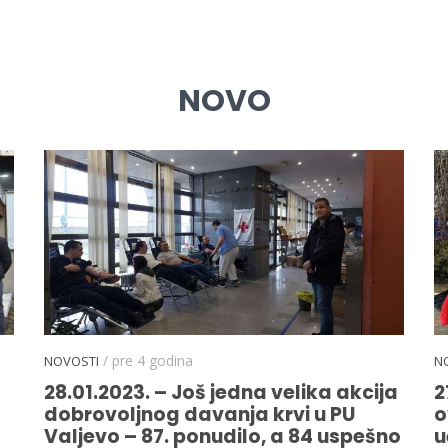
NOVO
/ pre 4 godina
NOVOSTI
N
28.01.2023. – Još jedna velika akcija
2
dobrovoljnog davanja krvi u PU
o
Valjevo – 87. ponudilo, a 84 uspešno
u