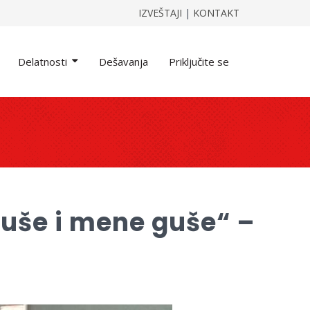
IZVEŠTAJI
|
KONTAKT
Delatnosti
Dešavanja
Priključite se
 puše i mene guše“ –