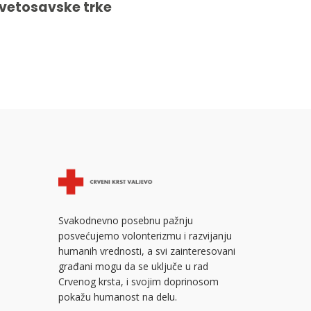
vetosavske trke
Svakodnevno posebnu pažnju
posvećujemo volonterizmu i razvijanju
humanih vrednosti, a svi zainteresovani
građani mogu da se uključe u rad
Crvenog krsta, i svojim doprinosom
pokažu humanost na delu.