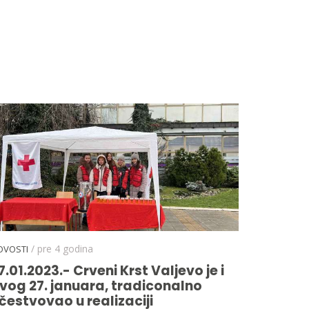
/ pre 4 godina
OVOSTI
7.01.2023.- Crveni Krst Valjevo je i
vog 27. januara, tradiconalno
čestvovao u realizaciji