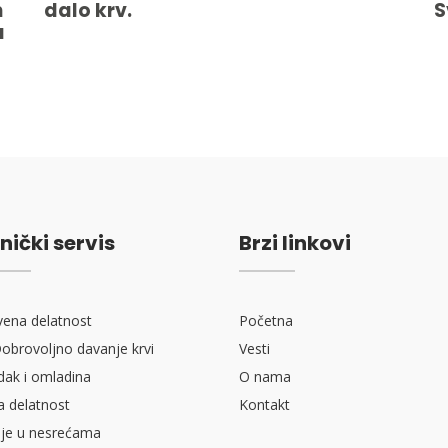
m
dalo krv.
S
u
nički servis
Brzi linkovi
vena delatnost
Početna
obrovoljno davanje krvi
Vesti
ak i omladina
O nama
a delatnost
Kontakt
je u nesrećama