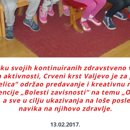
ku svojih kontinuiranih zdravstveno 
 aktivnosti, Crveni krst Valjevo je za
elica“ održao predavanje i kreativnu 
ncije „Bolesti zavisnosti“ na temu „O
a sve u cilju ukazivanja na loše posl
navika na njihovo zdravlje.
13.02.2017.