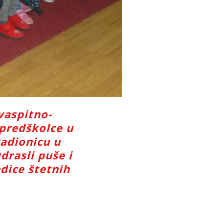
vaspitno-
 predškolce u
radionicu u
drasli puše i
edice štetnih