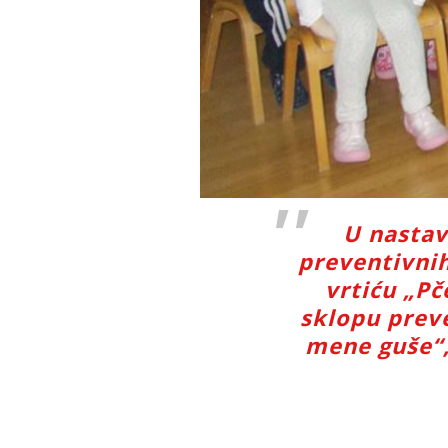
U nastav
preventivnih
vrtiću „Pč
sklopu preve
mene guše“, 