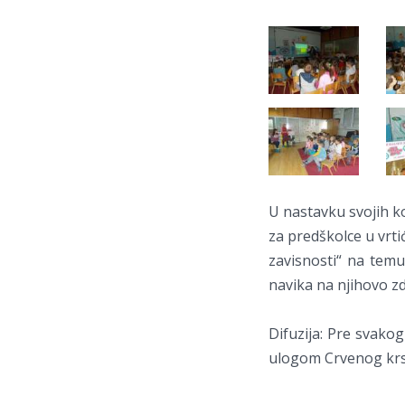
U nastavku svojih ko
za predškolce u vrti
zavisnosti“ na temu
navika na njihovo zd
Difuzija: Pre svakog
ulogom Crvenog krs