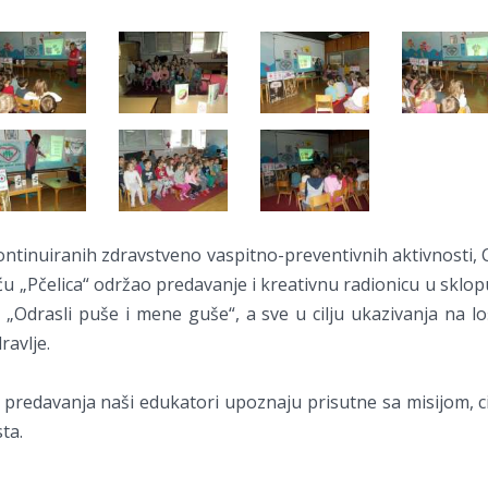
ntinuiranih zdravstveno vaspitno-preventivnih aktivnosti, C
ću „Pčelica“ održao predavanje i kreativnu radionicu u sklop
 „Odrasli puše i mene guše“, a sve u cilju ukazivanja na lo
ravlje.
 predavanja naši edukatori upoznaju prisutne sa misijom, ci
ta.