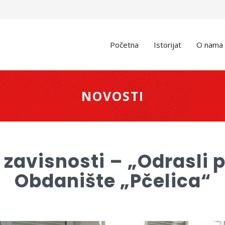
Početna
Istorijat
O nama
NOVOSTI
ti zavisnosti – „Odrasli
Obdanište „Pčelica“