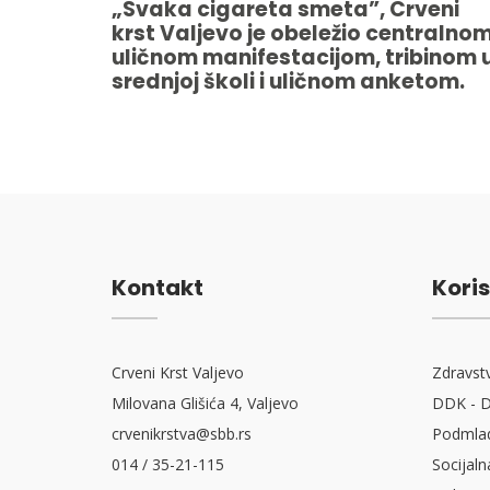
„Svaka cigareta smeta”, Crveni
krst Valjevo je obeležio centralno
uličnom manifestacijom, tribinom 
srednjoj školi i uličnom anketom.
Kontakt
Koris
Crveni Krst Valjevo
Zdravst
Milovana Glišića 4, Valjevo
DDK - D
crvenikrstva@sbb.rs
Podmlad
014 / 35-21-115
Socijaln