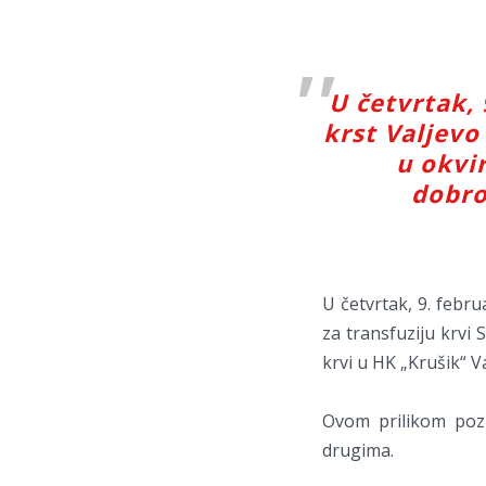
U četvrtak, 
krst Valjevo 
u okvi
dobro
U četvrtak, 9. febru
za transfuziju krvi
krvi u HK „Krušik“ Va
Ovom prilikom poz
drugima.