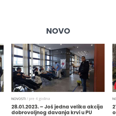
NOVO
/ pre 4 godina
NOVOSTI
N
28.01.2023. – Još jedna velika akcija
2
dobrovoljnog davanja krvi u PU
o