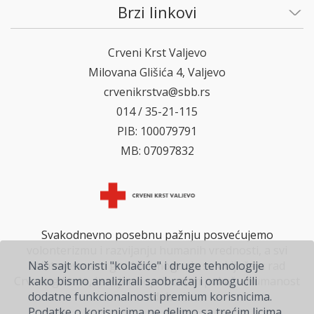
Brzi linkovi
Crveni Krst Valjevo
Milovana Glišića 4, Valjevo
crvenikrstva@sbb.rs
014 / 35-21-115
PIB: 100079791
MB: 07097832
Svakodnevno posebnu pažnju posvećujemo
volonterizmu i razvijanju humanih vrednosti, a svi
zainteresovani građani mogu da se uključe u rad
Naš sajt koristi "kolačiće" i druge tehnologije
Crvenog krsta, i svojim doprinosom pokažu humanost
kako bismo analizirali saobraćaj i omogućili
na delu.
dodatne funkcionalnosti premium korisnicima.
Podatke o korisnicima ne delimo sa trećim licima.