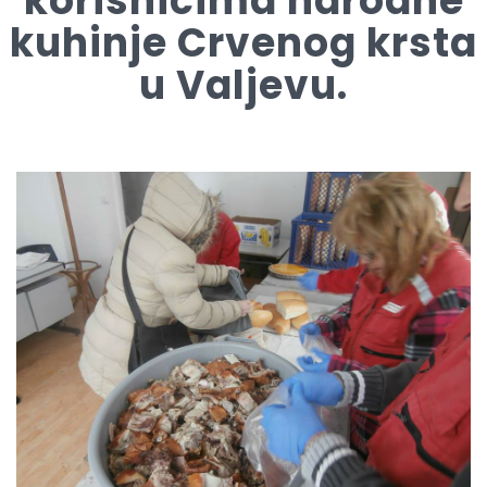
korisnicima narodne
kuhinje Crvenog krsta
u Valjevu.