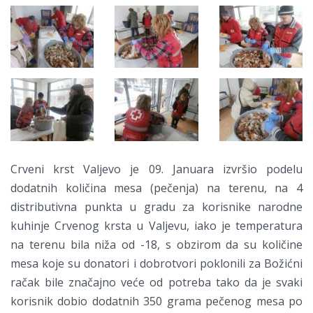
Crveni krst Valjevo je 09. Januara izvršio podelu
dodatnih količina mesa (pečenja) na terenu, na 4
distributivna punkta u gradu za korisnike narodne
kuhinje Crvenog krsta u Valjevu, iako je temperatura
na terenu bila niža od -18, s obzirom da su količine
mesa koje su donatori i dobrotvori poklonili za Božićni
račak bile značajno veće od potreba tako da je svaki
korisnik dobio dodatnih 350 grama pečenog mesa po