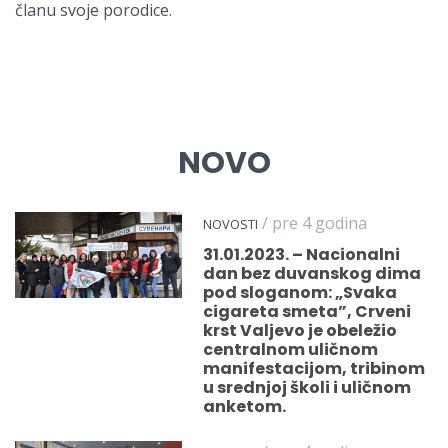
članu svoje porodice.
NOVO
/ pre 4 godina
NOVOSTI
31.01.2023. – Nacionalni
dan bez duvanskog dima
pod sloganom: „Svaka
cigareta smeta”, Crveni
krst Valjevo je obeležio
centralnom uličnom
manifestacijom, tribinom
u srednjoj školi i uličnom
anketom.