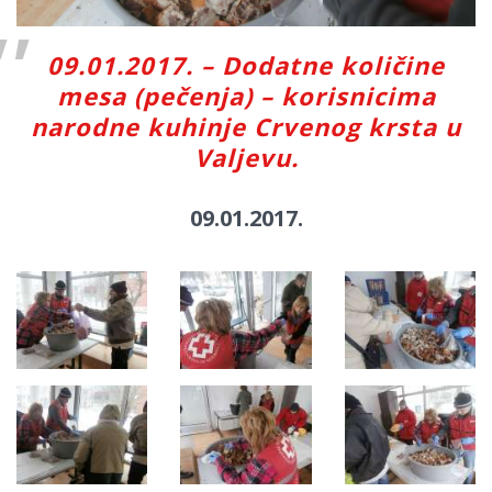
09.01.2017. – Dodatne količine
mesa (pečenja) – korisnicima
narodne kuhinje Crvenog krsta u
Valjevu.
09.01.2017.