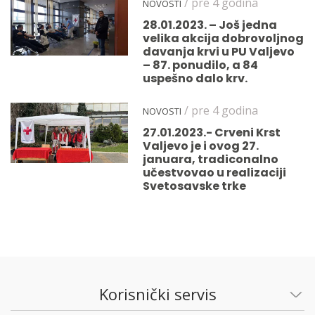
/ pre 4 godina
NOVOSTI
28.01.2023. – Još jedna
velika akcija dobrovoljnog
davanja krvi u PU Valjevo
– 87. ponudilo, a 84
uspešno dalo krv.
/ pre 4 godina
NOVOSTI
27.01.2023.- Crveni Krst
Valjevo je i ovog 27.
januara, tradiconalno
učestvovao u realizaciji
Svetosavske trke
Korisnički servis