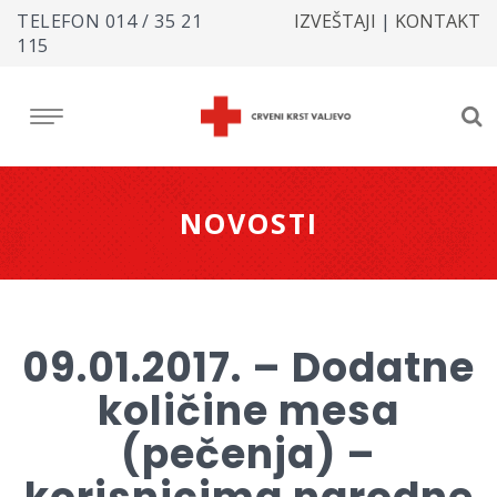
TELEFON
014 / 35 21
IZVEŠTAJI
|
KONTAKT
115
NOVOSTI
09.01.2017. – Dodatne
količine mesa
(pečenja) –