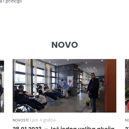
 i principi
NOVO
/ pre 4 godina
NOVOSTI
N