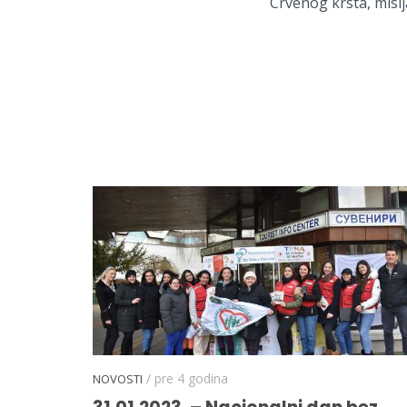
Crvenog krsta, misija
/ pre 4 godina
NOVOSTI