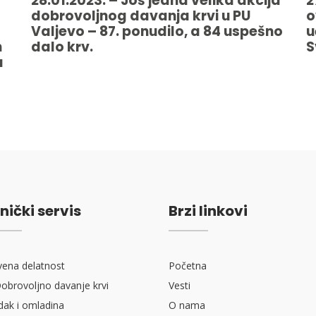
28.01.2023. – Još jedna velika akcija
2
dobrovoljnog davanja krvi u PU
o
Valjevo – 87. ponudilo, a 84 uspešno
u
m
dalo krv.
S
u
nički servis
Brzi linkovi
vena delatnost
Početna
obrovoljno davanje krvi
Vesti
ak i omladina
O nama