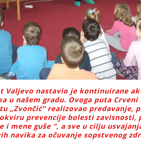
t Valjevo nastavio je kontinuirane ak
a u našem gradu. Ovoga puta Crveni 
tu „Zvončić“ realizovao predavanje, p
 okviru prevencije bolesti zavisnosti,
 i mene guše “, a sve u cilju usvajanj
ih navika za očuvanje sopstvenog zdr