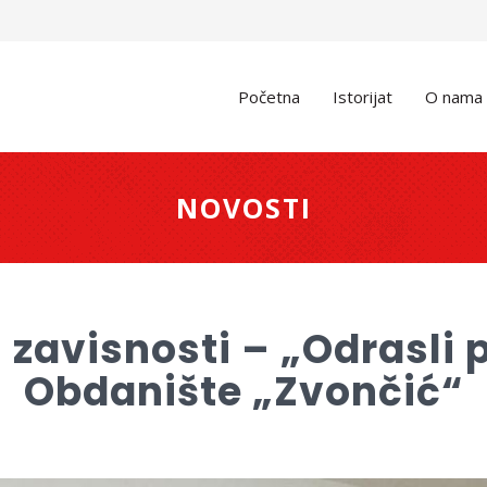
Početna
Istorijat
O nama
NOVOSTI
ti zavisnosti – „Odrasli
Obdanište „Zvončić“