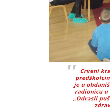
Crveni krs
predškolcim
je u obdaniš
radionicu u
„Odrasli puše
zdrav