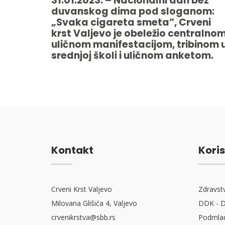
31.01.2023. – Nacionalni dan bez
duvanskog dima pod sloganom:
„Svaka cigareta smeta”, Crveni
krst Valjevo je obeležio centralno
uličnom manifestacijom, tribinom 
srednjoj školi i uličnom anketom.
Kontakt
Koris
Crveni Krst Valjevo
Zdravst
Milovana Glišića 4, Valjevo
DDK - D
crvenikrstva@sbb.rs
Podmlad