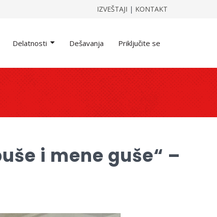
IZVEŠTAJI
|
KONTAKT
Delatnosti
Dešavanja
Priključite se
 puše i mene guše“ –