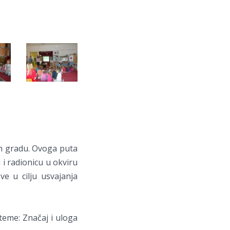
em gradu. Ovoga puta
 i radionicu u okviru
ve u cilju usvajanja
teme: Značaj i uloga