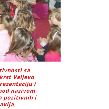
tivnosti sa
krst Valjevo
rezentaciju i
 pod nazivom
a pozitivnih i
avlja.