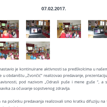
07.02.2017.
 nastavio je kontinuirane aktivnosti sa predškolcima u naš
je u obdaništu „Zvončić“ realizovao predavanje, prezentaciju
zavisnosti, pod nazivom „Odrasli puše i mene guše “, a s
 navika za očuvanje sopstvenog zdravlja.
ta na početku predavanja realizovali smo kratku difuziju na 