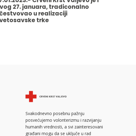
7.01.2023.- Crveni Krst Valjevo je i
vog 27. januara, tradiconalno
čestvovao u realizaciji
vetosavske trke
Svakodnevno posebnu pažnju
posvećujemo volonterizmu i razvijanju
humanih vrednosti, a svi zainteresovani
građani mogu da se uključe u rad