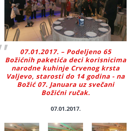
07.01.2017. – Podeljeno 65
Božićnih paketića deci korisnicima
narodne kuhinje Crvenog krsta
Valjevo, starosti do 14 godina - na
Božić 07. Januara uz svečani
Božićni ručak.
07.01.2017.