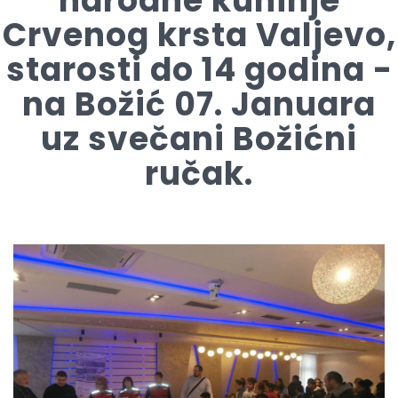
narodne kuhinje
Crvenog krsta Valjevo,
starosti do 14 godina -
na Božić 07. Januara
uz svečani Božićni
ručak.