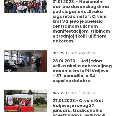
31.01.2023. – Nacionalni
dan bez duvanskog dima
pod sloganom: „Svaka
cigareta smeta”, Crveni
krst Valjevo je obeležio
centralnom uličnom
manifestacijom, tribinom
u srednjoj školi i uličnom
anketom.
/ pre 4 godina
NOVOSTI
28.01.2023. – Još jedna
velika akcija dobrovoljnog
davanja krvi u PU Valjevo
– 87. ponudilo, a 84
uspešno dalo krv.
/ pre 4 godina
NOVOSTI
27.01.2023.- Crveni Krst
Valjevo je i ovog 27.
januara, tradiconalno
učestvovao u realizaciji