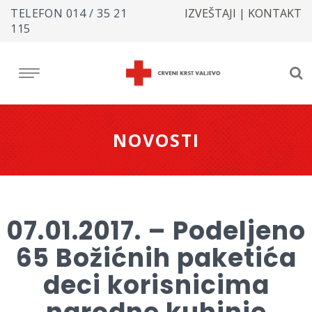
TELEFON
014 / 35 21
IZVEŠTAJI
|
KONTAKT
115
NOVOSTI
07.01.2017. – Podeljeno
65 Božićnih paketića
deci korisnicima