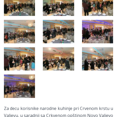
Za decu korisnike narodne kuhinje pri Crvenom krstu u
Valjevu, u saradnji sa Crkvenom opštinom Novo Valjevo