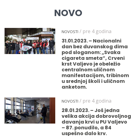
NOVO
/ pre 4 godina
NOVOSTI
31.01.2023. – Nacionalni
dan bez duvanskog dima
pod sloganom: „Svaka
cigareta smeta”, Crveni
krst Valjevo je obeležio
centralnom uličnom
manifestacijom, tribinom
u srednjoj školi i uličnom
anketom.
/ pre 4 godina
NOVOSTI
28.01.2023. – Još jedna
velika akcija dobrovoljnog
davanja krvi u PU Valjevo
– 87. ponudilo, a 84
uspešno dalo krv.