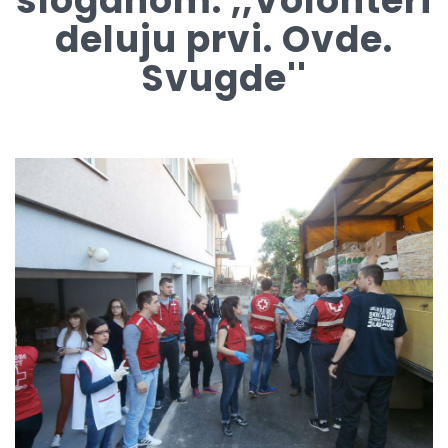
sloganom: ,,Volonteri
deluju prvi. Ovde.
Svugde''