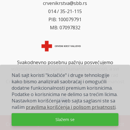
crvenikrstva@sbb.rs
014 / 35-21-115
PIB: 100079791
MB: 07097832
Svakodnevno posebnu pažnju posvećujemo
volonterizmu i razvijanju humanih vrednosti, a svi
zainteresovani građani mogu da se uključe u rad
Naš sajt koristi "kolačiće" i druge tehnologije
Crvenog krsta, i svojim doprinosom pokažu humanost
kako bismo analizirali saobraćaj i omogućili
na delu.
dodatne funkcionalnosti premium korisnicima.
Podatke o korisnicima ne delimo sa trećim licima.
Nastavkom korišćenja web sajta saglasni ste sa
našim
pravilima korišćenja i polisom privatnosti
.
Slažem se
Crveni Krst Valjevo ©. Sva prava zadržana 2026
Explicit