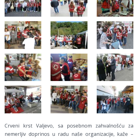
Crveni krst Valjevo, sa posebnom zahvalnošću za
nemerljiv doprinos u radu naše organizacije, kaže –