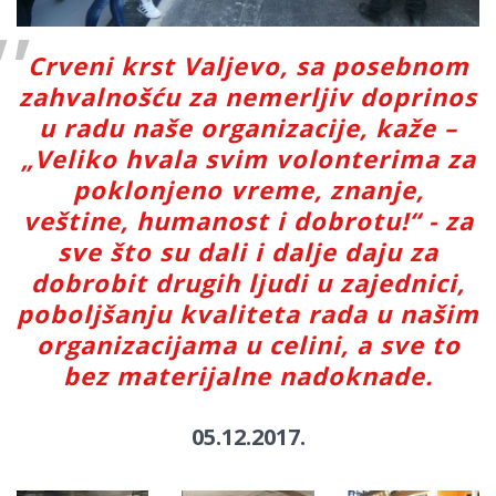
Crveni krst Valjevo, sa posebnom
zahvalnošću za nemerljiv doprinos
u radu naše organizacije, kaže –
„Veliko hvala svim volonterima za
poklonjeno vreme, znanje,
veštine, humanost i dobrotu!“ - za
sve što su dali i dalje daju za
dobrobit drugih ljudi u zajednici,
poboljšanju kvaliteta rada u našim
organizacijama u celini, a sve to
bez materijalne nadoknade.
05.12.2017.