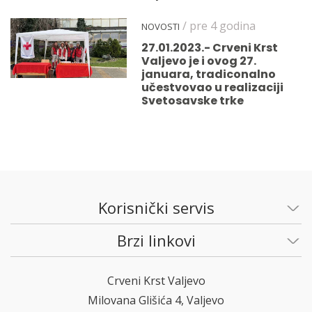
/ pre 4 godina
NOVOSTI
27.01.2023.- Crveni Krst
Valjevo je i ovog 27.
januara, tradiconalno
učestvovao u realizaciji
Svetosavske trke
Korisnički servis
Brzi linkovi
Crveni Krst Valjevo
Milovana Glišića 4, Valjevo