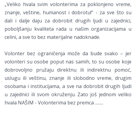
„Veliko hvala svim volonterima za poklonjeno vreme,
znanje, veštine, humanost i dobrotu!“ - za sve što su
dali i dalje daju za dobrobit drugih ljudi u zajednici,
poboljšanju kvaliteta rada u našim organizacijama u
celini, a sve to bez materijalne nadoknade.
Volonter bez ograničenja može da bude svako – jer
volonteri su osobe poput nas samih, to su osobe koje
dobrovoljno pružaju direktnu ili indirektnu pomoć,
uslugu ili veštinu, znanje ili slobodno vreme, drugim
osobama i institucijama, a sve na dobrobit drugih ljudi
u zajednici ili svom okruženju. Zato još jednom veliko
hvala NAŠIM - Volonterima bez premca .........