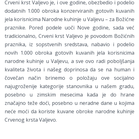
Crveni krst Valjevo je, i ove godine, obezbedio i podelio
dodatnih 1.000 obroka konzerviranih gotovih kuvanih
jela korisnicima Narodne kuhinje u Valjevu – za Božićne
praznike. Pored podele uoči Nove godine, sada već
tradicionalno, Crveni krst Valjevo je povodom Božićnih
praznika, iz sopstvenih sredstava, nabavio i podelio
novih 1.000 obroka gotovih kuvanih jela korisnicima
narodne kuhinje u Valjevu, a sve ovo radi poboljšanja
kvaliteta života i našeg doprinosa da se na human i
čovečan način brinemo o položaju ove socijalno
najugroženije kategorije stanovnika u našem gradu,
posebno u zimskim mesecima kada je do hrane
značajno teže doći, posebno u neradne dane u kojima
neće moći da koriste kuvane obroke narodne kuhinje
Crvenog krsta Valjevo.