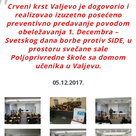
Crveni krst Valjevo je dogovorio i
realizovao izuzetno posećeno
preventivno predavanje povodom
obeležavanja 1. Decembra –
Svetskog dana borbe protiv SIDE, u
prostoru svečane sale
Poljoprivredne škole sa domom
učenika u Valjevu.
05.12.2017.