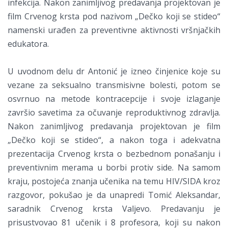
infekcija. Nakon zanimljivog predavanja projektovan je
film Crvenog krsta pod nazivom „Dečko koji se stideo“
namenski urađen za preventivne aktivnosti vršnjačkih
edukatora.
U uvodnom delu dr Antonić je izneo činjenice koje su
vezane za seksualno transmisivne bolesti, potom se
osvrnuo na metode kontracepcije i svoje izlaganje
završio savetima za očuvanje reproduktivnog zdravlja.
Nakon zanimljivog predavanja projektovan je film
„Dečko koji se stideo“, a nakon toga i adekvatna
prezentacija Crvenog krsta o bezbednom ponašanju i
preventivnim merama u borbi protiv side. Na samom
kraju, postojeća znanja učenika na temu HIV/SIDA kroz
razgovor, pokušao je da unapredi Tomić Aleksandar,
saradnik Crvenog krsta Valjevo. Predavanju je
prisustvovao 81 učenik i 8 profesora, koji su nakon