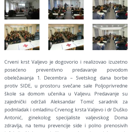
Crveni krst Valjevo je dogovorio i realizovao izuzetno
posećeno preventivno predavanje povodom
obeležavanja 1. Decembra – Svetskog dana borbe
protiv SIDE, u prostoru svečane sale Poljoprivredne
škole sa domom učenika u Valjevu. Predavanje su
zajednički održali Aleksandar Tomić saradnik za
podmladak i omladinu Crvenog krsta Valjevo i dr Duško
Antonić, ginekolog specijaliste valjevskog Doma
zdravlja, na temu prevencije side i polno prenosivih