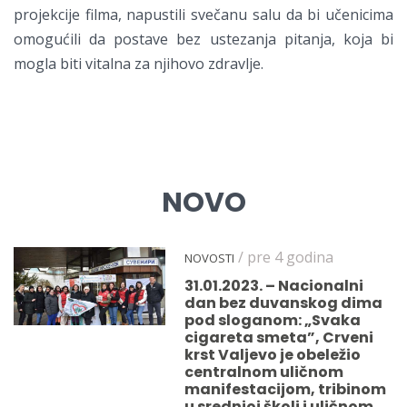
projekcije filma, napustili svečanu salu da bi učenicima
omogućili da postave bez ustezanja pitanja, koja bi
mogla biti vitalna za njihovo zdravlje.
NOVO
/ pre 4 godina
NOVOSTI
31.01.2023. – Nacionalni
dan bez duvanskog dima
pod sloganom: „Svaka
cigareta smeta”, Crveni
krst Valjevo je obeležio
centralnom uličnom
manifestacijom, tribinom
u srednjoj školi i uličnom