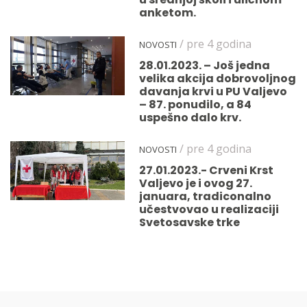
anketom.
/ pre 4 godina
NOVOSTI
28.01.2023. – Još jedna
velika akcija dobrovoljnog
davanja krvi u PU Valjevo
– 87. ponudilo, a 84
uspešno dalo krv.
/ pre 4 godina
NOVOSTI
27.01.2023.- Crveni Krst
Valjevo je i ovog 27.
januara, tradiconalno
učestvovao u realizaciji
Svetosavske trke