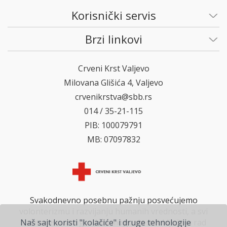
Korisnički servis
Brzi linkovi
Crveni Krst Valjevo
Milovana Glišića 4, Valjevo
crvenikrstva@sbb.rs
014 / 35-21-115
PIB: 100079791
MB: 07097832
Svakodnevno posebnu pažnju posvećujemo
volonterizmu i razvijanju humanih vrednosti, a svi
Naš sajt koristi "kolačiće" i druge tehnologije
zainteresovani građani mogu da se uključe u rad