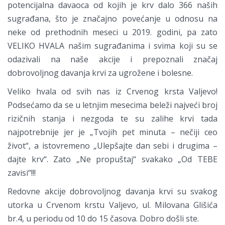
potencijalna davaoca od kojih je krv dalo 366 naših
sugrađana, što je značajno povećanje u odnosu na
neke od prethodnih meseci u 2019. godini, pa zato
VELIKO HVALA našim sugrađanima i svima koji su se
odazivali na naše akcije i prepoznali značaj
dobrovoljnog davanja krvi za ugrožene i bolesne.
Veliko hvala od svih nas iz Crvenog krsta Valjevo!
Podsećamo da se u letnjim mesecima beleži najveći broj
rizičnih stanja i nezgoda te su zalihe krvi tada
najpotrebnije jer je „Tvojih pet minuta – nečiji ceo
život“, a istovremeno „Ulepšajte dan sebi i drugima –
dajte krv“. Zato „Ne propuštaj“ svakako „Od TEBE
zavisi“!!!
Redovne akcije dobrovoljnog davanja krvi su svakog
utorka u Crvenom krstu Valjevo, ul. Milovana Glišića
br.4, u periodu od 10 do 15 časova. Dobro došli ste.