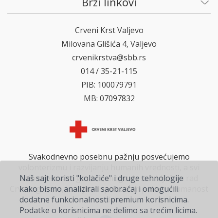
Brzi linkovi
Crveni Krst Valjevo
Milovana Glišića 4, Valjevo
crvenikrstva@sbb.rs
014 / 35-21-115
PIB: 100079791
MB: 07097832
Svakodnevno posebnu pažnju posvećujemo
volonterizmu i razvijanju humanih vrednosti, a svi
zainteresovani građani mogu da se uključe u rad
Naš sajt koristi "kolačiće" i druge tehnologije
Crvenog krsta, i svojim doprinosom pokažu humanost
kako bismo analizirali saobraćaj i omogućili
na delu.
dodatne funkcionalnosti premium korisnicima.
Podatke o korisnicima ne delimo sa trećim licima.