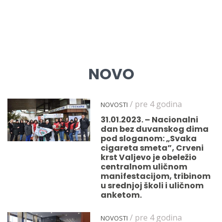
NOVO
/ pre 4 godina
NOVOSTI
31.01.2023. – Nacionalni
dan bez duvanskog dima
pod sloganom: „Svaka
cigareta smeta”, Crveni
krst Valjevo je obeležio
centralnom uličnom
manifestacijom, tribinom
u srednjoj školi i uličnom
anketom.
/ pre 4 godina
NOVOSTI