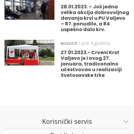
28.01.2023. – Još jedna
velika akcija dobrovoljnog
davanja krvi u PU Valjevo
– 87. ponudilo, a 84
uspešno dalo krv.
/ pre 4 godina
NOVOSTI
27.01.2023.- Crveni Krst
Valjevo je i ovog 27.
januara, tradiconalno
učestvovao u realizaciji
Svetosavske trke
Korisnički servis