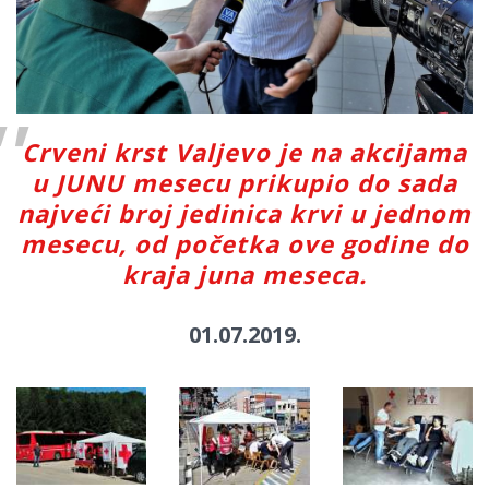
Crveni krst Valjevo je na akcijama
u JUNU mesecu prikupio do sada
najveći broj jedinica krvi u jednom
mesecu, od početka ove godine do
kraja juna meseca.
01.07.2019.